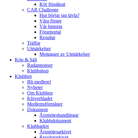
Kör försäkrat
CAR Challenge
Hur börjar jag tävla?
Våra förare
Vår historia
Förarportal
Resultat
Träffar
Utmärkelser
Mottagare av Utmärkelser
Köp & Sälj
Radannonser
Klubbshop
Klubben
Bli medlem!
Nyheter
Om Klubben
Klöverbladet
Medlemsförmåner
Dokument
Årsmöteshandlingar
Klubbdokument
Klubbarkiv
Årsmötesarkivet
Resultatarkivet