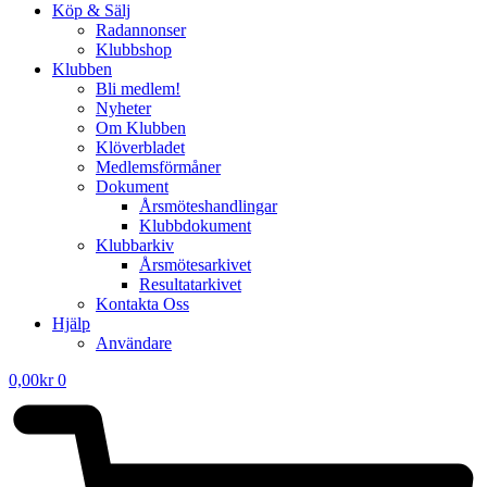
Köp & Sälj
Radannonser
Klubbshop
Klubben
Bli medlem!
Nyheter
Om Klubben
Klöverbladet
Medlemsförmåner
Dokument
Årsmöteshandlingar
Klubbdokument
Klubbarkiv
Årsmötesarkivet
Resultatarkivet
Kontakta Oss
Hjälp
Användare
0,00
kr
0