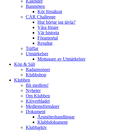
Kalender
Banmöten
Kör försäkrat
CAR Challenge
Hur börjar jag tävla?
Våra förare
Vår historia
Förarportal
Resultat
Träffar
Utmärkelser
Mottagare av Utmärkelser
Köp & Sälj
Radannonser
Klubbshop
Klubben
Bli medlem!
Nyheter
Om Klubben
Klöverbladet
Medlemsförmåner
Dokument
Årsmöteshandlingar
Klubbdokument
Klubbarkiv