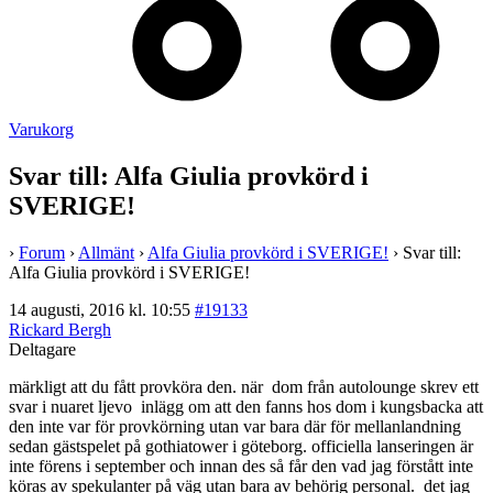
Varukorg
Svar till: Alfa Giulia provkörd i
SVERIGE!
›
Forum
›
Allmänt
›
Alfa Giulia provkörd i SVERIGE!
›
Svar till:
Alfa Giulia provkörd i SVERIGE!
14 augusti, 2016 kl. 10:55
#19133
Rickard Bergh
Deltagare
märkligt att du fått provköra den. när dom från autolounge skrev ett
svar i nuaret ljevo inlägg om att den fanns hos dom i kungsbacka att
den inte var för provkörning utan var bara där för mellanlandning
sedan gästspelet på gothiatower i göteborg. officiella lanseringen är
inte förens i september och innan des så får den vad jag förstått inte
köras av spekulanter på väg utan bara av behörig personal. det jag