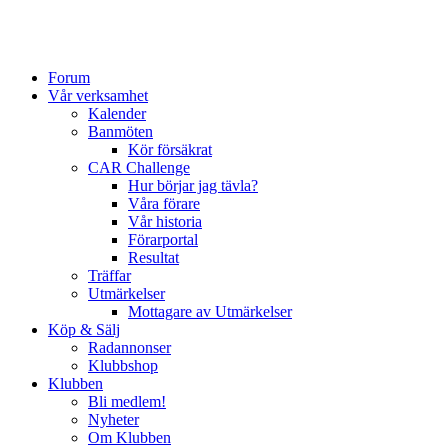
Forum
Vår verksamhet
Kalender
Banmöten
Kör försäkrat
CAR Challenge
Hur börjar jag tävla?
Våra förare
Vår historia
Förarportal
Resultat
Träffar
Utmärkelser
Mottagare av Utmärkelser
Köp & Sälj
Radannonser
Klubbshop
Klubben
Bli medlem!
Nyheter
Om Klubben