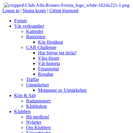
Logga in
|
Skapa konto
|
Glömt lösenord
Forum
Vår verksamhet
Kalender
Banmöten
Kör försäkrat
CAR Challenge
Hur börjar jag tävla?
Våra förare
Vår historia
Förarportal
Resultat
Träffar
Utmärkelser
Mottagare av Utmärkelser
Köp & Sälj
Radannonser
Klubbshop
Klubben
Bli medlem!
Nyheter
Om Klubben
Klöverbladet