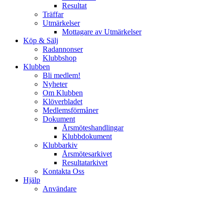
Resultat
Träffar
Utmärkelser
Mottagare av Utmärkelser
Köp & Sälj
Radannonser
Klubbshop
Klubben
Bli medlem!
Nyheter
Om Klubben
Klöverbladet
Medlemsförmåner
Dokument
Årsmöteshandlingar
Klubbdokument
Klubbarkiv
Årsmötesarkivet
Resultatarkivet
Kontakta Oss
Hjälp
Användare