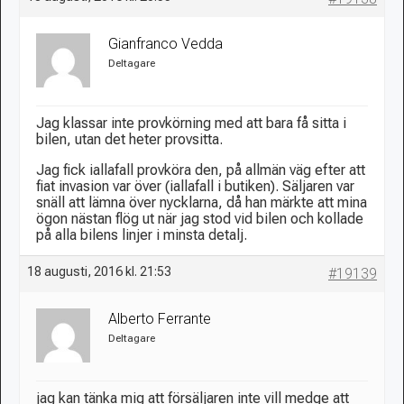
Gianfranco Vedda
Deltagare
Jag klassar inte provkörning med att bara få sitta i
bilen, utan det heter provsitta.
Jag fick iallafall provköra den, på allmän väg efter att
fiat invasion var över (iallafall i butiken). Säljaren var
snäll att lämna över nycklarna, då han märkte att mina
ögon nästan flög ut när jag stod vid bilen och kollade
på alla bilens linjer i minsta detalj.
18 augusti, 2016 kl. 21:53
#19139
Alberto Ferrante
Deltagare
jag kan tänka mig att försäljaren inte vill medge att