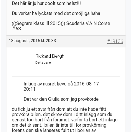
Det här är ju hur coolt som helst!!!
Du verkar ha lyckats med det omöjliga haha
(((Segrare klass lll 2015))) Scuderia V.A.N Corse
#63
18 augusti, 2016 kl. 20:33
#19136
Rickard Bergh
Deltagare
Inlägg av nusret ljevo på 2016-08-17
20:11
Det var den Giulia som jag provkörde
du fick ju ett svar från dom att du inte hade fått
provköra bilen. det skrev dom i ditt inlägg som du
genast tog bort från forumet. varför ta bort ett inlägg
om det är sant. bilen är inte till för provkörning
förens den ska lanseras fullt ut i början av