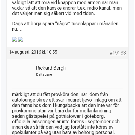
väldigt lätt att röra vid knappen med armen när man
växlar så att den kanske ändrar t.ex. radio kanal, men
det vänjer man sig säkert vid med tiden.
Dags att börja spara “några” tusenlappar i månaden
nu….
14 augusti, 2016 kl. 10:55
#19133
Rickard Bergh
Deltagare
märkligt att du fått provköra den. när dom från
autolounge skrev ett svar i nuaret ljevo inlägg om att
den fanns hos dom i kungsbacka att den inte var för
provkörning utan var bara där för mellanlandning
sedan gästspelet på gothiatower i göteborg.
officiella lanseringen är inte förens i september och
innan des så får den vad jag förstått inte köras av
spekulanter på väg utan bara av behörig personal.