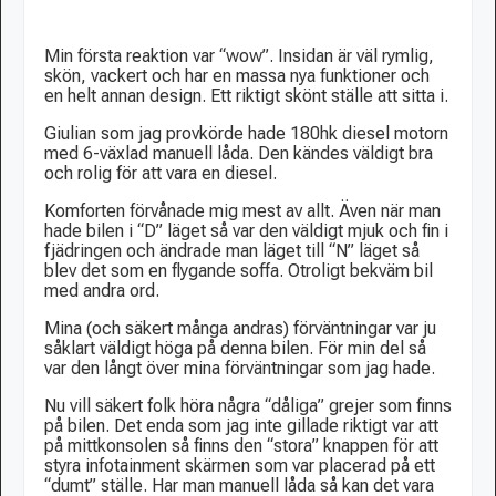
Min första reaktion var “wow”. Insidan är väl rymlig,
skön, vackert och har en massa nya funktioner och
en helt annan design. Ett riktigt skönt ställe att sitta i.
Giulian som jag provkörde hade 180hk diesel motorn
med 6-växlad manuell låda. Den kändes väldigt bra
och rolig för att vara en diesel.
Komforten förvånade mig mest av allt. Även när man
hade bilen i “D” läget så var den väldigt mjuk och fin i
fjädringen och ändrade man läget till “N” läget så
blev det som en flygande soffa. Otroligt bekväm bil
med andra ord.
Mina (och säkert många andras) förväntningar var ju
såklart väldigt höga på denna bilen. För min del så
var den långt över mina förväntningar som jag hade.
Nu vill säkert folk höra några “dåliga” grejer som finns
på bilen. Det enda som jag inte gillade riktigt var att
på mittkonsolen så finns den “stora” knappen för att
styra infotainment skärmen som var placerad på ett
“dumt” ställe. Har man manuell låda så kan det vara