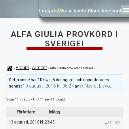
Logga in
|
Skapa konto
|
Glömt lösenord
ALFA GIULIA PROVKÖRD I
SVERIGE!
Forum
Allmänt
›
›
›
Alfa Giulia provkörd i SVERIGE!
Detta ämne har 10 svar, 5 deltagare, och uppdaterades
19 augusti, 2016 kl. 08:27
Nusret Ljevo
senast
av
.
Visar 11 inlägg - 1 till 11 (av 11 totalt)
Författare
Inlägg
13 augusti, 2016 kl. 23:45
#19132