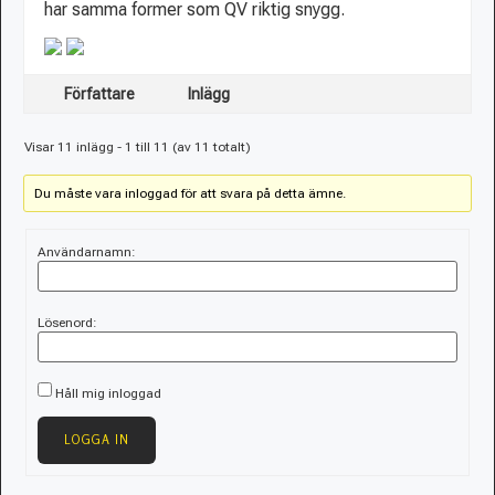
har samma former som QV riktig snygg.
Författare
Inlägg
Visar 11 inlägg - 1 till 11 (av 11 totalt)
Du måste vara inloggad för att svara på detta ämne.
Användarnamn:
Lösenord:
Håll mig inloggad
LOGGA IN