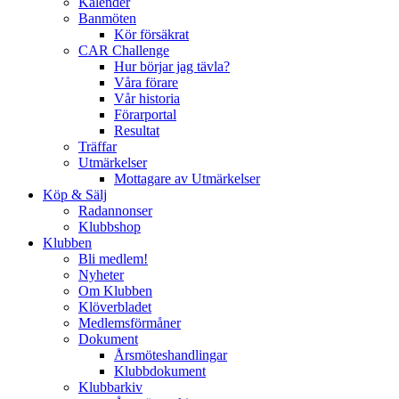
Kalender
Banmöten
Kör försäkrat
CAR Challenge
Hur börjar jag tävla?
Våra förare
Vår historia
Förarportal
Resultat
Träffar
Utmärkelser
Mottagare av Utmärkelser
Köp & Sälj
Radannonser
Klubbshop
Klubben
Bli medlem!
Nyheter
Om Klubben
Klöverbladet
Medlemsförmåner
Dokument
Årsmöteshandlingar
Klubbdokument
Klubbarkiv