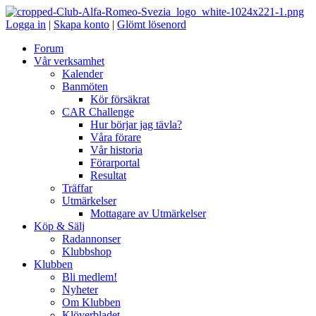
Logga in
|
Skapa konto
|
Glömt lösenord
Forum
Vår verksamhet
Kalender
Banmöten
Kör försäkrat
CAR Challenge
Hur börjar jag tävla?
Våra förare
Vår historia
Förarportal
Resultat
Träffar
Utmärkelser
Mottagare av Utmärkelser
Köp & Sälj
Radannonser
Klubbshop
Klubben
Bli medlem!
Nyheter
Om Klubben
Klöverbladet