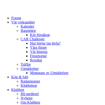
Forum
Vår verksamhet
Kalender
Banmöten
Kör försäkrat
CAR Challenge
Hur börjar jag tävla?
Våra förare
Vår historia
Förarportal
Resultat
Träffar
Utmärkelser
Mottagare av Utmärkelser
Köp & Sälj
Radannonser
Klubbshop
Klubben
Bli medlem!
Nyheter
Om Klubben