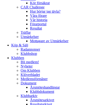
Kör försäkrat
CAR Challenge
Hur börjar jag tävla?
Våra förare
Vår historia
Förarportal
Resultat
Träffar
Utmärkelser
Mottagare av Utmärkelser
Köp & Sälj
Radannonser
Klubbshop
Klubben
Bli medlem!
Nyheter
Om Klubben
Klöverbladet
Medlemsförmåner
Dokument
Årsmöteshandlingar
Klubbdokument
Klubbarkiv
Årsmötesarkivet
Resultatarkivet