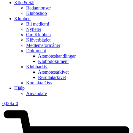
Köp & Sälj
Radannonser
Klubbshop
Klubben
Bli medlem!
Nyheter
Om Klubben
Klöverbladet
Medlemsförmåner
Dokument
Årsmöteshandlingar
Klubbdokument
Klubbarkiv
Årsmötesarkivet
Resultatarkivet
Kontakta Oss
Hjälp
Användare
0,00
kr
0