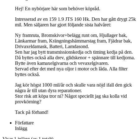
Hej! En nybörjare här som behöver köpråd.
Intresserad av en 159 1.9 JTS 160 Hk. Den har gått drygt 25k
mil. Men säljaren har gjort följande sista halvåret:
Ny framruta, Bromskivor+belägg runt om, Hjullager bak,
Länkarmar fram, Krängningshämmarstag fram, Fjädrar bak,
Drivaxeldamask, Batteri, Lamdasond.
Sen har jag bytt transmissionskedja och timing kedja på den.
Då byttes också alla drev, glidskenor + spännare till kedjorna.
Bytte även kamaxelgivarna och vevaxelgivaren.
Servad efter det med nya oljor i motor och låda. Alla filter
byttes också.
Jag kör högst 1000 mil/år och skulle vara nöjd ifall den gick
några år till utan dyra reparationer.
Stor risk att köpa tror ni? Något speciellt jag ska kolla vid
provkörning?
Tack på förhand!
Författare
Inlägg
Visar 1 inlägg (av 1 totalt)