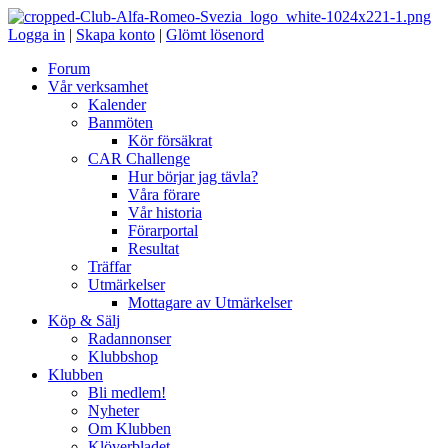
Logga in
|
Skapa konto
|
Glömt lösenord
Forum
Vår verksamhet
Kalender
Banmöten
Kör försäkrat
CAR Challenge
Hur börjar jag tävla?
Våra förare
Vår historia
Förarportal
Resultat
Träffar
Utmärkelser
Mottagare av Utmärkelser
Köp & Sälj
Radannonser
Klubbshop
Klubben
Bli medlem!
Nyheter
Om Klubben
Klöverbladet