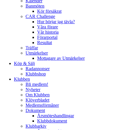
Kalender
Banmöten
Kör försäkrat
CAR Challenge
Hur börjar jag tävla?
Våra förare
Vår historia
Förarportal
Resultat
Träffar
Utmärkelser
Mottagare av Utmärkelser
Köp & Sälj
Radannonser
Klubbshop
Klubben
Bli medlem!
Nyheter
Om Klubben
Klöverbladet
Medlemsförmåner
Dokument
Årsmöteshandlingar
Klubbdokument
Klubbarkiv