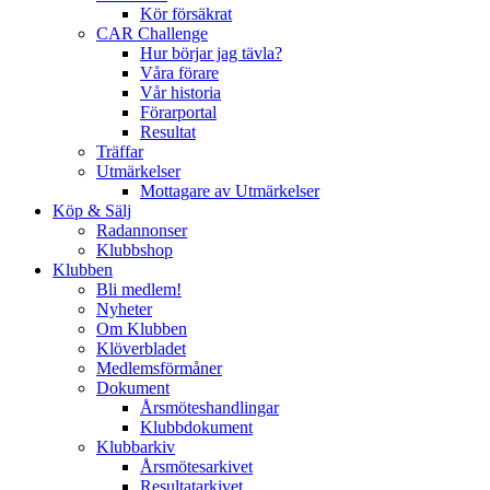
Kör försäkrat
CAR Challenge
Hur börjar jag tävla?
Våra förare
Vår historia
Förarportal
Resultat
Träffar
Utmärkelser
Mottagare av Utmärkelser
Köp & Sälj
Radannonser
Klubbshop
Klubben
Bli medlem!
Nyheter
Om Klubben
Klöverbladet
Medlemsförmåner
Dokument
Årsmöteshandlingar
Klubbdokument
Klubbarkiv
Årsmötesarkivet
Resultatarkivet