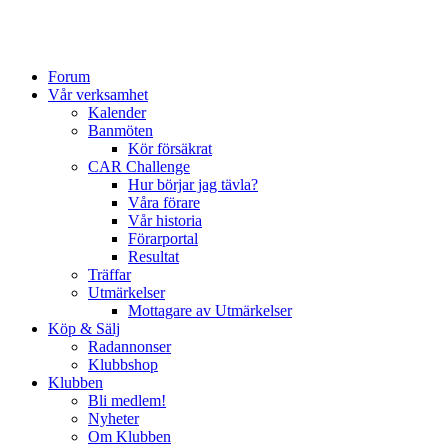
Forum
Vår verksamhet
Kalender
Banmöten
Kör försäkrat
CAR Challenge
Hur börjar jag tävla?
Våra förare
Vår historia
Förarportal
Resultat
Träffar
Utmärkelser
Mottagare av Utmärkelser
Köp & Sälj
Radannonser
Klubbshop
Klubben
Bli medlem!
Nyheter
Om Klubben