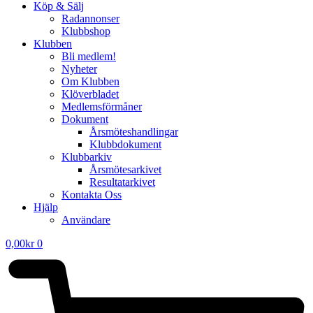
Köp & Sälj
Radannonser
Klubbshop
Klubben
Bli medlem!
Nyheter
Om Klubben
Klöverbladet
Medlemsförmåner
Dokument
Årsmöteshandlingar
Klubbdokument
Klubbarkiv
Årsmötesarkivet
Resultatarkivet
Kontakta Oss
Hjälp
Användare
0,00
kr
0