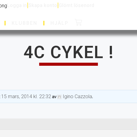
Logga in
|
Skapa konto
|
Glömt lösenord
KLUBBEN
HJÄLP
4C CYKEL !
15 mars, 2014 kl. 22:32
Igino Cazzola
t
av
.