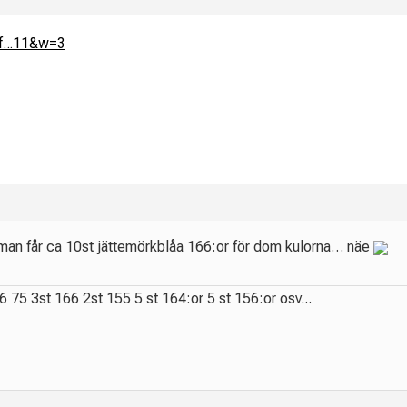
Alf…11&w=3
man får ca 10st jättemörkblåa 166:or för dom kulorna… näe
16 75 3st 166 2st 155 5 st 164:or 5 st 156:or osv...