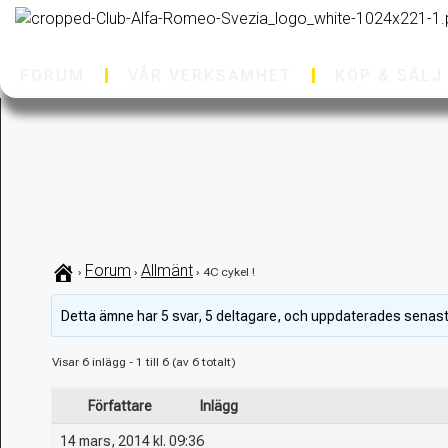
FORUM
VÅR VERKSAMHET
KÖP & SÄLJ
Forum
Allmänt
›
›
›
4C cykel !
Detta ämne har 5 svar, 5 deltagare, och uppdaterades senas
Visar 6 inlägg - 1 till 6 (av 6 totalt)
Författare
Inlägg
14 mars, 2014 kl. 09:36