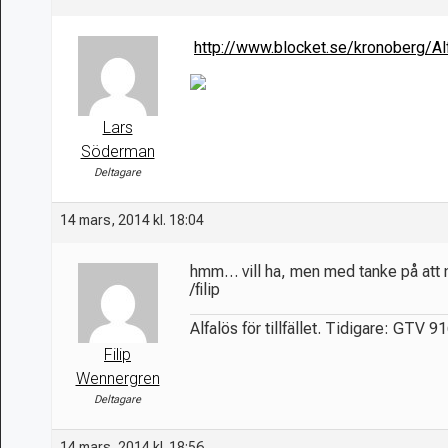
http://www.blocket.se/kronoberg/
Lars
Söderman
Deltagare
14 mars, 2014 kl. 18:04
hmm… vill ha, men med tanke på att 
/filip
Alfalös för tillfället. Tidigare: GTV 9
Filip
Wennergren
Deltagare
14 mars, 2014 kl. 18:56