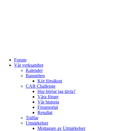
Forum
Vår verksamhet
Kalender
Banmöten
Kör försäkrat
CAR Challenge
Hur börjar jag tävla?
Våra förare
Vår historia
Förarportal
Resultat
Träffar
Utmärkelser
Mottagare av Utmärkelser