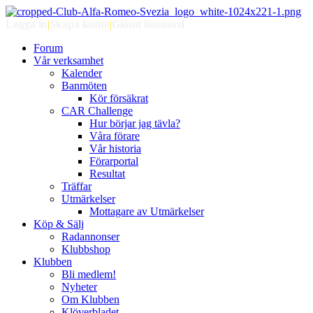
Logga in
|
Skapa konto
|
Glömt lösenord
Forum
Vår verksamhet
Kalender
Banmöten
Kör försäkrat
CAR Challenge
Hur börjar jag tävla?
Våra förare
Vår historia
Förarportal
Resultat
Träffar
Utmärkelser
Mottagare av Utmärkelser
Köp & Sälj
Radannonser
Klubbshop
Klubben
Bli medlem!
Nyheter
Om Klubben
Klöverbladet