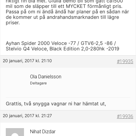
riktigt fin blå met. Giulia demo bil som gått ca1500
mil som de släpper till ett MYCKET förmånligt pris.
Passa på om ni ändå ändå har planer på en sådan när
de kommer ut på andrahandsmarknaden till lägre
priser.
Ayhan Spider 2000 Veloce -77 / GTV6-2,5 -86 /
Stelvio Q4 Veloce, Black Edition 2,0-280hk -2019
20 januari, 2017 kl. 21:10
#19935
Ola Danielsson
Deltagare
Grattis, två snygga vagnar ni har hämtat ut,
20 januari, 2017 kl. 21:27
#19936
Nihat Dizdar