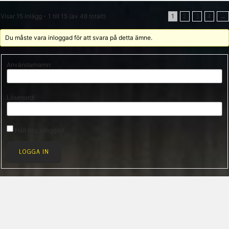
Visar 15 inlägg - 1 till 15 (av 48 totalt)
1
2
3
4
→
Du måste vara inloggad för att svara på detta ämne.
Användarnamn:
Lösenord:
Håll mig inloggad
LOGGA IN