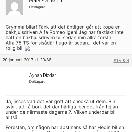
Peter Svensson
Deltagare
Grymma bilar! Tänk att det äntligen går att köpa en
bakhjulsdriven Alfa Romeo igen! Jag har faktiskt inte
haft en bakhjulsdriven bil sedan min allra första
Alfa 75 TS för sisådär tjugo år sedan… det var en
rolig bil.
20 januari, 2017 kl. 20:38
#19934
Ayhan Dizdar
Deltagare
Ja, jisses vad det var gött att checka ut dem. Blir
svårt att få bort det där härliga leendet från fejjan
under de närmaste dagarna ?. Vilken underbar bil
alltså.
Föresten, om någon har abstinens så har Hedin bil en