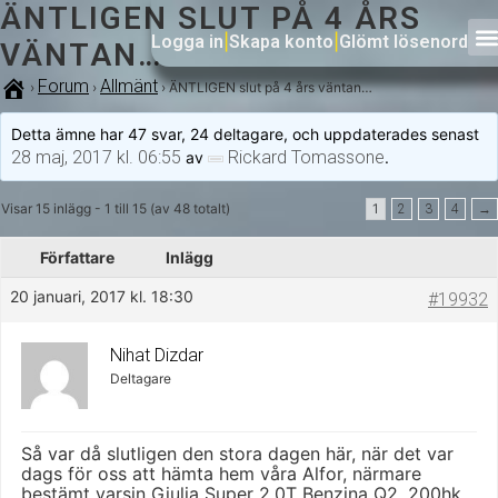
ÄNTLIGEN SLUT PÅ 4 ÅRS
Logga in
|
Skapa konto
|
Glömt lösenord
VÄNTAN…
Forum
Allmänt
›
›
›
ÄNTLIGEN slut på 4 års väntan…
Detta ämne har 47 svar, 24 deltagare, och uppdaterades senast
28 maj, 2017 kl. 06:55
Rickard Tomassone
av
.
Visar 15 inlägg - 1 till 15 (av 48 totalt)
1
2
3
4
→
Författare
Inlägg
20 januari, 2017 kl. 18:30
#19932
Nihat Dizdar
Deltagare
Så var då slutligen den stora dagen här, när det var
dags för oss att hämta hem våra Alfor, närmare
bestämt varsin Giulia Super 2.0T Benzina Q2, 200hk