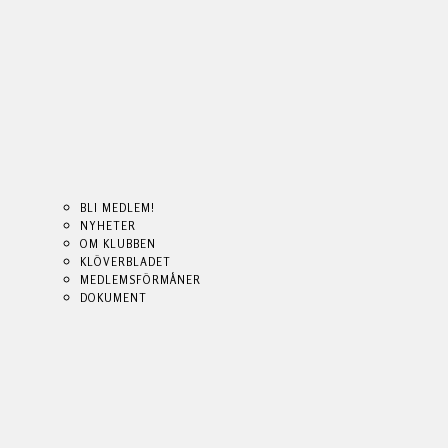
BLI MEDLEM!
NYHETER
OM KLUBBEN
KLÖVERBLADET
MEDLEMSFÖRMÅNER
DOKUMENT
BLI MEDLEM!
BLI MEDLEM!
NYHETER
NYHETER
OM KLUBBEN
OM KLUBBEN
KLÖVERBLADET
KLÖVERBLADET
MEDLEMSFÖRMÅNER
MEDLEMSFÖRMÅNER
DOKUMENT
DOKUMENT