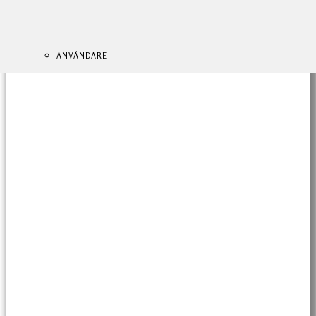
ANVÄNDARE
ANVÄNDARE