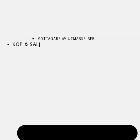
MOTTAGARE AV UTMÄRKELSER
KÖP & SÄLJ
MOTTAGARE AV UTMÄRKELSER
MOTTAGARE AV UTMÄRKELSER
KÖP & SÄLJ
KÖP & SÄLJ