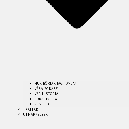
HUR BÖRJAR JAG TÄVLA?
VÅRA FÖRARE
VÅR HISTORIA
FÖRARPORTAL
HUR BÖRJAR JAG TÄVLA?
HUR BÖRJAR JAG TÄVLA?
RESULTAT
VÅRA FÖRARE
VÅRA FÖRARE
TRÄFFAR
VÅR HISTORIA
VÅR HISTORIA
UTMÄRKELSER
FÖRARPORTAL
FÖRARPORTAL
RESULTAT
RESULTAT
TRÄFFAR
TRÄFFAR
UTMÄRKELSER
UTMÄRKELSER