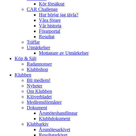
Kör försäkrat
CAR Challenge
Hur börjar jag tävla?
Våra förare
Vår historia
Förarportal
Resultat
Träffar
Utmärkelser
Mottagare av Utmärkelser
Köp & Sälj
Radannonser
Klubbshop
Klubben
Bli medlem!
Nyheter
Om Klubben
Klöverbladet
Medlemsförmåner
Dokument
Årsmöteshandlingar
Klubbdokument
Klubbarkiv
Årsmötesarkivet
Resultatarkivet