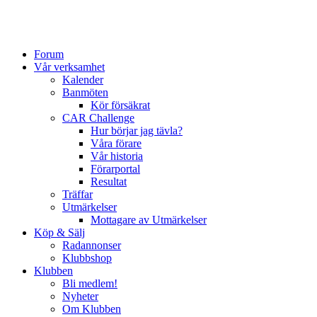
Forum
Vår verksamhet
Kalender
Banmöten
Kör försäkrat
CAR Challenge
Hur börjar jag tävla?
Våra förare
Vår historia
Förarportal
Resultat
Träffar
Utmärkelser
Mottagare av Utmärkelser
Köp & Sälj
Radannonser
Klubbshop
Klubben
Bli medlem!
Nyheter
Om Klubben