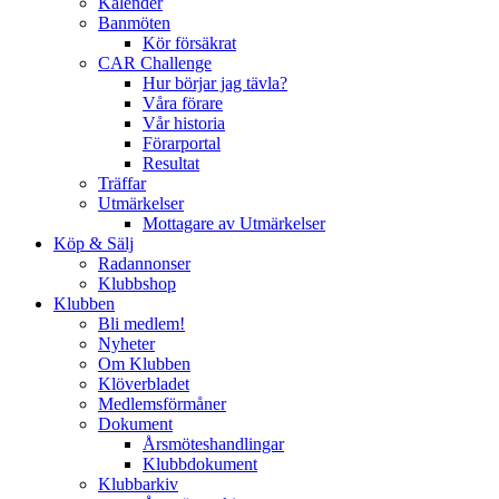
Kalender
Banmöten
Kör försäkrat
CAR Challenge
Hur börjar jag tävla?
Våra förare
Vår historia
Förarportal
Resultat
Träffar
Utmärkelser
Mottagare av Utmärkelser
Köp & Sälj
Radannonser
Klubbshop
Klubben
Bli medlem!
Nyheter
Om Klubben
Klöverbladet
Medlemsförmåner
Dokument
Årsmöteshandlingar
Klubbdokument
Klubbarkiv