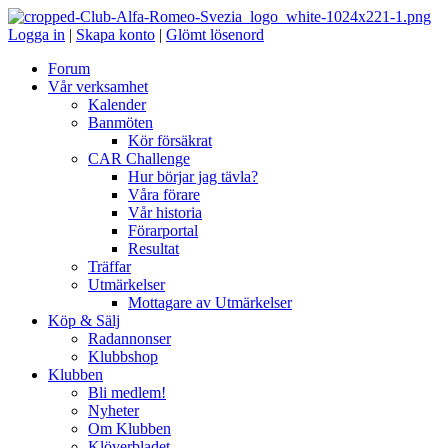
Logga in
|
Skapa konto
|
Glömt lösenord
Forum
Vår verksamhet
Kalender
Banmöten
Kör försäkrat
CAR Challenge
Hur börjar jag tävla?
Våra förare
Vår historia
Förarportal
Resultat
Träffar
Utmärkelser
Mottagare av Utmärkelser
Köp & Sälj
Radannonser
Klubbshop
Klubben
Bli medlem!
Nyheter
Om Klubben
Klöverbladet