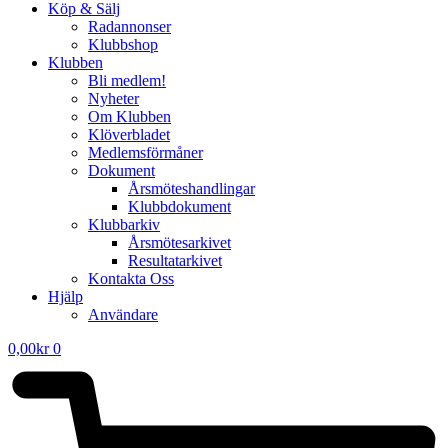
Köp & Sälj
Radannonser
Klubbshop
Klubben
Bli medlem!
Nyheter
Om Klubben
Klöverbladet
Medlemsförmåner
Dokument
Årsmöteshandlingar
Klubbdokument
Klubbarkiv
Årsmötesarkivet
Resultatarkivet
Kontakta Oss
Hjälp
Användare
0,00
kr
0