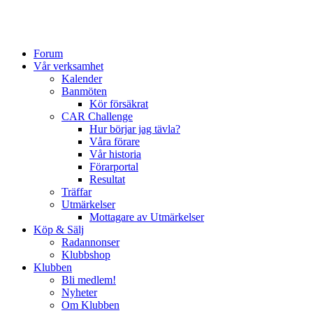
Forum
Vår verksamhet
Kalender
Banmöten
Kör försäkrat
CAR Challenge
Hur börjar jag tävla?
Våra förare
Vår historia
Förarportal
Resultat
Träffar
Utmärkelser
Mottagare av Utmärkelser
Köp & Sälj
Radannonser
Klubbshop
Klubben
Bli medlem!
Nyheter
Om Klubben