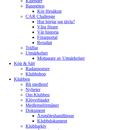
Kalender
Banmöten
Kör försäkrat
CAR Challenge
Hur börjar jag tävla?
Våra förare
Vår historia
Förarportal
Resultat
Träffar
Utmärkelser
Mottagare av Utmärkelser
Köp & Sälj
Radannonser
Klubbshop
Klubben
Bli medlem!
Nyheter
Om Klubben
Klöverbladet
Medlemsförmåner
Dokument
Årsmöteshandlingar
Klubbdokument
Klubbarkiv