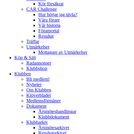
Kör försäkrat
CAR Challenge
Hur börjar jag tävla?
Våra förare
Vår historia
Förarportal
Resultat
Träffar
Utmärkelser
Mottagare av Utmärkelser
Köp & Sälj
Radannonser
Klubbshop
Klubben
Bli medlem!
Nyheter
Om Klubben
Klöverbladet
Medlemsförmåner
Dokument
Årsmöteshandlingar
Klubbdokument
Klubbarkiv
Årsmötesarkivet
Resultatarkivet