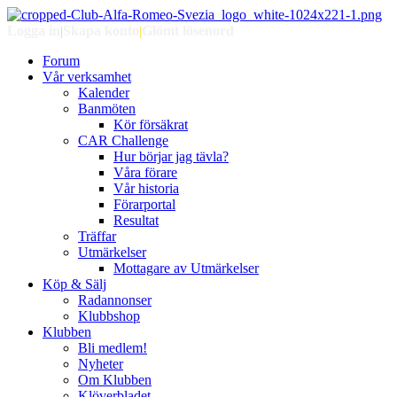
Logga in
|
Skapa konto
|
Glömt lösenord
Forum
Vår verksamhet
Kalender
Banmöten
Kör försäkrat
CAR Challenge
Hur börjar jag tävla?
Våra förare
Vår historia
Förarportal
Resultat
Träffar
Utmärkelser
Mottagare av Utmärkelser
Köp & Sälj
Radannonser
Klubbshop
Klubben
Bli medlem!
Nyheter
Om Klubben
Klöverbladet