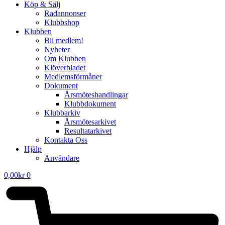
Köp & Sälj
Radannonser
Klubbshop
Klubben
Bli medlem!
Nyheter
Om Klubben
Klöverbladet
Medlemsförmåner
Dokument
Årsmöteshandlingar
Klubbdokument
Klubbarkiv
Årsmötesarkivet
Resultatarkivet
Kontakta Oss
Hjälp
Användare
0,00
kr
0