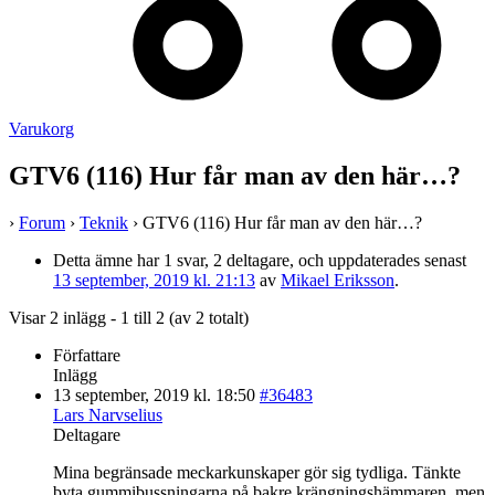
Varukorg
GTV6 (116) Hur får man av den här…?
›
Forum
›
Teknik
›
GTV6 (116) Hur får man av den här…?
Detta ämne har 1 svar, 2 deltagare, och uppdaterades senast
13 september, 2019 kl. 21:13
av
Mikael Eriksson
.
Visar 2 inlägg - 1 till 2 (av 2 totalt)
Författare
Inlägg
13 september, 2019 kl. 18:50
#36483
Lars Narvselius
Deltagare
Mina begränsade meckarkunskaper gör sig tydliga. Tänkte
byta gummibussningarna på bakre krängningshämmaren, men