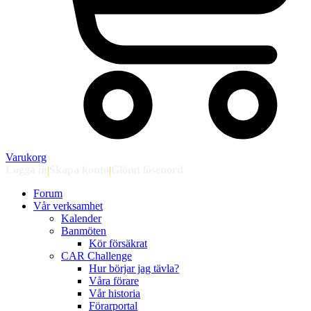
Varukorg
Logga in
|
Skapa konto
|
Glömt lösenord
Forum
Vår verksamhet
Kalender
Banmöten
Kör försäkrat
CAR Challenge
Hur börjar jag tävla?
Våra förare
Vår historia
Förarportal