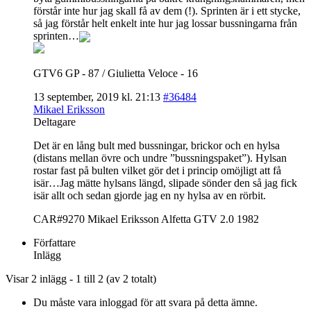
förstår inte hur jag skall få av dem (!). Sprinten är i ett stycke,
så jag förstår helt enkelt inte hur jag lossar bussningarna från
sprinten…
GTV6 GP - 87 / Giulietta Veloce - 16
13 september, 2019 kl. 21:13
#36484
Mikael Eriksson
Deltagare
Det är en lång bult med bussningar, brickor och en hylsa
(distans mellan övre och undre ”bussningspaket”). Hylsan
rostar fast på bulten vilket gör det i princip omöjligt att få
isär…Jag mätte hylsans längd, slipade sönder den så jag fick
isär allt och sedan gjorde jag en ny hylsa av en rörbit.
CAR#9270 Mikael Eriksson Alfetta GTV 2.0 1982
Författare
Inlägg
Visar 2 inlägg - 1 till 2 (av 2 totalt)
Du måste vara inloggad för att svara på detta ämne.