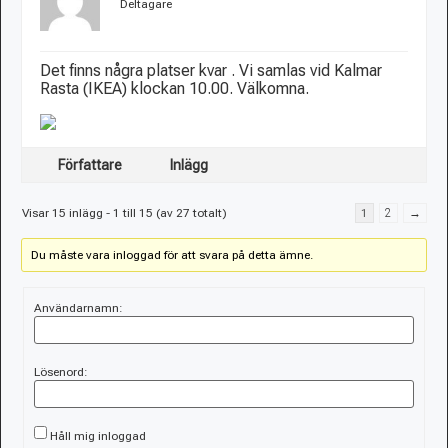
Deltagare
Det finns några platser kvar
. Vi samlas vid Kalmar
Rasta (IKEA) klockan 10.00. Välkomna.
Författare
Inlägg
Visar 15 inlägg - 1 till 15 (av 27 totalt)
1
2
→
Du måste vara inloggad för att svara på detta ämne.
Användarnamn:
Lösenord:
Håll mig inloggad