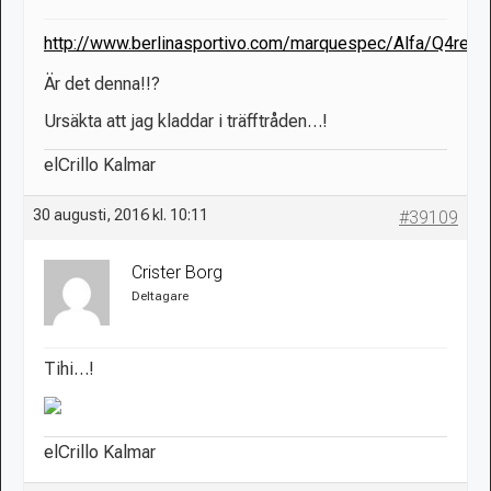
http://www.berlinasportivo.com/marquespec/Alfa/Q4regis
Är det denna!!?
Ursäkta att jag kladdar i träfftråden…!
elCrillo Kalmar
30 augusti, 2016 kl. 10:11
#39109
Crister Borg
Deltagare
Tihi…!
elCrillo Kalmar