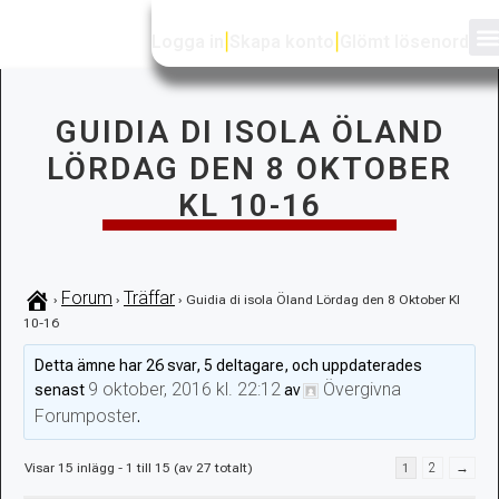
Logga in
|
Skapa konto
|
Glömt lösenord
GUIDIA DI ISOLA ÖLAND
LÖRDAG DEN 8 OKTOBER
KL 10-16
Forum
Träffar
›
›
›
Guidia di isola Öland Lördag den 8 Oktober Kl
10-16
Detta ämne har 26 svar, 5 deltagare, och uppdaterades
9 oktober, 2016 kl. 22:12
Övergivna
senast
av
Forumposter
.
Visar 15 inlägg - 1 till 15 (av 27 totalt)
1
2
→