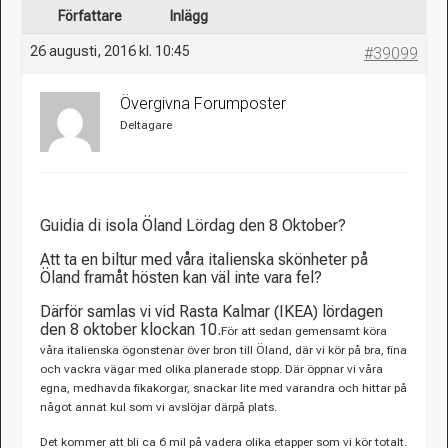
Författare
Inlägg
26 augusti, 2016 kl. 10:45
#39099
Övergivna Forumposter
Deltagare
Guidia di isola Öland Lördag den 8 Oktober?
Att ta en biltur med våra italienska skönheter på
Öland framåt hösten kan väl inte vara fel?
Därför samlas vi vid Rasta Kalmar (IKEA) lördagen
den 8 oktober klockan 10.
För att sedan gemensamt köra
våra italienska ögonstenar över bron till Öland, där vi kör på bra, fina
och vackra vägar med olika planerade stopp. Där öppnar vi våra
egna, medhavda fikakorgar, snackar lite med varandra och hittar på
något annat kul som vi avslöjar därpå plats.
Det kommer att bli ca 6 mil på vadera olika etapper som vi kör totalt.