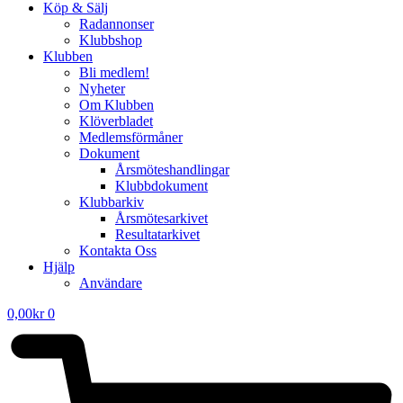
Köp & Sälj
Radannonser
Klubbshop
Klubben
Bli medlem!
Nyheter
Om Klubben
Klöverbladet
Medlemsförmåner
Dokument
Årsmöteshandlingar
Klubbdokument
Klubbarkiv
Årsmötesarkivet
Resultatarkivet
Kontakta Oss
Hjälp
Användare
0,00
kr
0