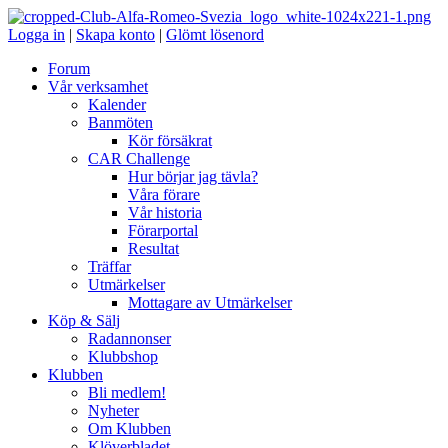
Logga in
|
Skapa konto
|
Glömt lösenord
Forum
Vår verksamhet
Kalender
Banmöten
Kör försäkrat
CAR Challenge
Hur börjar jag tävla?
Våra förare
Vår historia
Förarportal
Resultat
Träffar
Utmärkelser
Mottagare av Utmärkelser
Köp & Sälj
Radannonser
Klubbshop
Klubben
Bli medlem!
Nyheter
Om Klubben
Klöverbladet