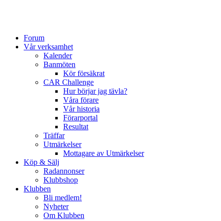
Forum
Vår verksamhet
Kalender
Banmöten
Kör försäkrat
CAR Challenge
Hur börjar jag tävla?
Våra förare
Vår historia
Förarportal
Resultat
Träffar
Utmärkelser
Mottagare av Utmärkelser
Köp & Sälj
Radannonser
Klubbshop
Klubben
Bli medlem!
Nyheter
Om Klubben