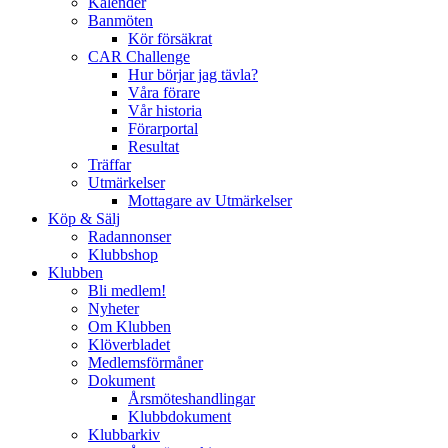
Kalender
Banmöten
Kör försäkrat
CAR Challenge
Hur börjar jag tävla?
Våra förare
Vår historia
Förarportal
Resultat
Träffar
Utmärkelser
Mottagare av Utmärkelser
Köp & Sälj
Radannonser
Klubbshop
Klubben
Bli medlem!
Nyheter
Om Klubben
Klöverbladet
Medlemsförmåner
Dokument
Årsmöteshandlingar
Klubbdokument
Klubbarkiv