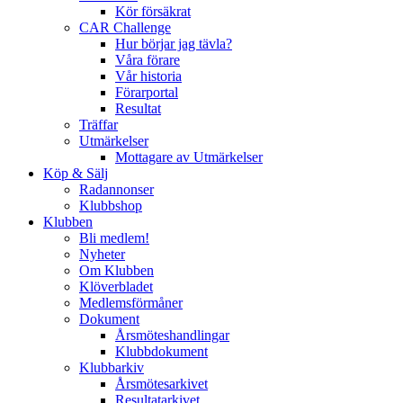
Kör försäkrat
CAR Challenge
Hur börjar jag tävla?
Våra förare
Vår historia
Förarportal
Resultat
Träffar
Utmärkelser
Mottagare av Utmärkelser
Köp & Sälj
Radannonser
Klubbshop
Klubben
Bli medlem!
Nyheter
Om Klubben
Klöverbladet
Medlemsförmåner
Dokument
Årsmöteshandlingar
Klubbdokument
Klubbarkiv
Årsmötesarkivet
Resultatarkivet