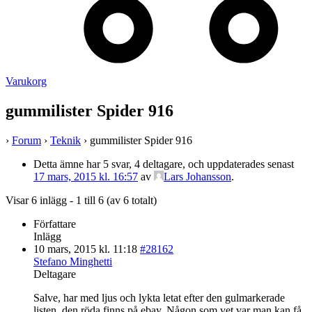
Varukorg
gummilister Spider 916
›
Forum
›
Teknik
›
gummilister Spider 916
Detta ämne har 5 svar, 4 deltagare, och uppdaterades senast
17 mars, 2015 kl. 16:57
av
Lars Johansson
.
Visar 6 inlägg - 1 till 6 (av 6 totalt)
Författare
Inlägg
10 mars, 2015 kl. 11:18
#28162
Stefano Minghetti
Deltagare
Salve, har med ljus och lykta letat efter den gulmarkerade
listen, den röda finns på ebay. Någon som vet var man kan få