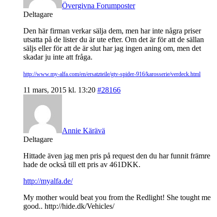
Övergivna Forumposter
Deltagare
Den här firman verkar sälja dem, men har inte några priser
utsatta på de lister du är ute efter. Om det är för att de sällan
säljs eller för att de är slut har jag ingen aning om, men det
skadar ju inte att fråga.
http://www.my-alfa.com/en/ersatzteile/gtv-spider-916/karosserie/verdeck.html
11 mars, 2015 kl. 13:20
#28166
Annie Kärävä
Deltagare
Hittade även jag men pris på request den du har funnit främre
hade de också till ett pris av 461DKK.
http://myalfa.de/
My mother would beat you from the Redlight! She tought me
good.. http://hide.dk/Vehicles/