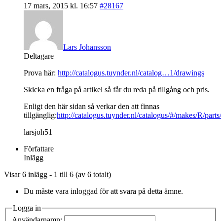
17 mars, 2015 kl. 16:57
#28167
Lars Johansson
Deltagare
Prova här:
http://catalogus.tuynder.nl/catalog…1/drawings
Skicka en fråga på artikel så får du reda på tillgång och pris.
Enligt den här sidan så verkar den att finnas
tillgänglig:
http://catalogus.tuynder.nl/catalogus/#/makes/R/par
larsjoh51
Författare
Inlägg
Visar 6 inlägg - 1 till 6 (av 6 totalt)
Du måste vara inloggad för att svara på detta ämne.
Logga in
Användarnamn: