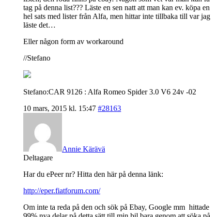
tag på denna list??? Läste en sen natt att man kan ev. köpa en
hel sats med lister från Alfa, men hittar inte tillbaka till var jag
läste det…
Eller någon form av workaround
//Stefano
Stefano:CAR 9126 : Alfa Romeo Spider 3.0 V6 24v -02
10 mars, 2015 kl. 15:47
#28163
Annie Kärävä
Deltagare
Har du ePeer nr? Hitta den här på denna länk:
http://eper.fiatforum.com/
Om inte ta reda på den och sök på Ebay, Google mm hittade
99% nya delar på detta sätt till min bil bara genom att söka på