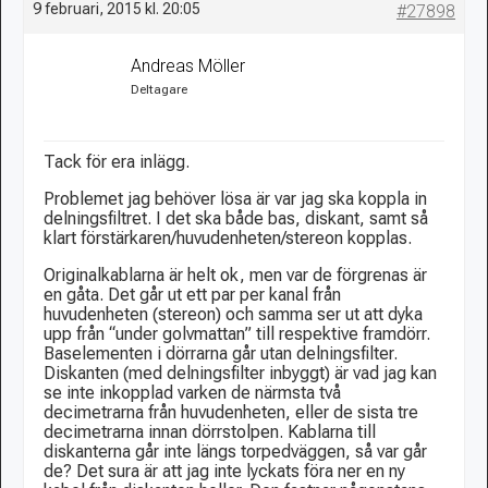
9 februari, 2015 kl. 20:05
#27898
Andreas Möller
Deltagare
Tack för era inlägg.
Problemet jag behöver lösa är var jag ska koppla in
delningsfiltret. I det ska både bas, diskant, samt så
klart förstärkaren/huvudenheten/stereon kopplas.
Originalkablarna är helt ok, men var de förgrenas är
en gåta. Det går ut ett par per kanal från
huvudenheten (stereon) och samma ser ut att dyka
upp från “under golvmattan” till respektive framdörr.
Baselementen i dörrarna går utan delningsfilter.
Diskanten (med delningsfilter inbyggt) är vad jag kan
se inte inkopplad varken de närmsta två
decimetrarna från huvudenheten, eller de sista tre
decimetrarna innan dörrstolpen. Kablarna till
diskanterna går inte längs torpedväggen, så var går
de? Det sura är att jag inte lyckats föra ner en ny