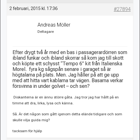
2 februari, 2015 kl. 17:36
#27894
Andreas Möller
Deltagare
Efter drygt två år med en bas i passagerardörren som
ibland funkar och ibland skorrar så kom jag till skott
och köpte ett schysst “Tempo 6” kit från Italienska
Morel. fyra kg sågspån senare i garaget så är
högtalarna på plats. Men. Jag håller på att ge upp
med att hitta vart kablarna tar vägen. Basarna verkar
försvinna in under golvet – och sen?
Diskanterna är en ännu större gåta. Jag tror jag har hållt på en
timme att dra, lirka, lysa och känna.
Så. Är det någon som gått igenom detta elände tidigare och som
skulle vilja guida mig?
tacksam för hjälp