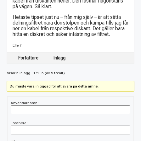
kabel från diskanten heller. Den fastnar någonstans
på vägen. Så klart.
Hetaste tipset just nu – från mig själv – är att sätta
delningsfiltret nära dörrstolpen och kämpa tills jag får
ner en kabel från respektive diskant. Det gäller bara
hitta en diskret och säker infästning av filtret.
Eller?
Författare
Inlägg
Visar 5 inlägg - 1 till 5 (av 5 totalt)
Du måste vara inloggad för att svara på detta ämne.
Användarnamn:
Lösenord: