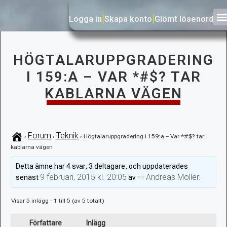
Logga in
|
Skapa konto
|
Glömt lösenord
HÖGTALARUPPGRADERING
I 159:A – VAR *#$? TAR
KABLARNA VÄGEN
Forum
Teknik
›
›
›
Högtalaruppgradering i 159:a – Var *#$? tar
kablarna vägen
Detta ämne har 4 svar, 3 deltagare, och uppdaterades
9 februari, 2015 kl. 20:05
Andreas Möller
senast
av
.
Visar 5 inlägg - 1 till 5 (av 5 totalt)
Författare
Inlägg