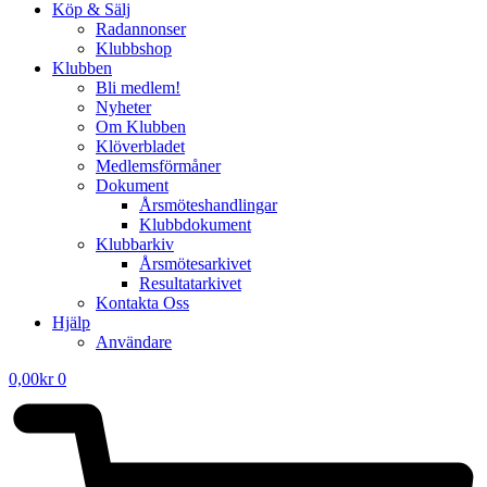
Köp & Sälj
Radannonser
Klubbshop
Klubben
Bli medlem!
Nyheter
Om Klubben
Klöverbladet
Medlemsförmåner
Dokument
Årsmöteshandlingar
Klubbdokument
Klubbarkiv
Årsmötesarkivet
Resultatarkivet
Kontakta Oss
Hjälp
Användare
0,00
kr
0