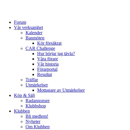
Forum
Vår verksamhet
Kalender
Banmöten
Kör försäkrat
CAR Challenge
Hur börjar jag tävla?
Våra förare
Vår historia
Förarportal
Resultat
Träffar
Utmärkelser
Mottagare av Utmärkelser
Köp & Sälj
Radannonser
Klubbshop
Klubben
Bli medlem!
Nyheter
Om Klubben