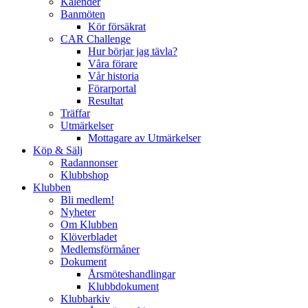
Kalender
Banmöten
Kör försäkrat
CAR Challenge
Hur börjar jag tävla?
Våra förare
Vår historia
Förarportal
Resultat
Träffar
Utmärkelser
Mottagare av Utmärkelser
Köp & Sälj
Radannonser
Klubbshop
Klubben
Bli medlem!
Nyheter
Om Klubben
Klöverbladet
Medlemsförmåner
Dokument
Årsmöteshandlingar
Klubbdokument
Klubbarkiv