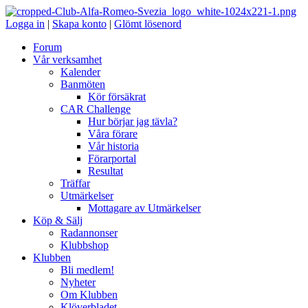
Logga in
|
Skapa konto
|
Glömt lösenord
Forum
Vår verksamhet
Kalender
Banmöten
Kör försäkrat
CAR Challenge
Hur börjar jag tävla?
Våra förare
Vår historia
Förarportal
Resultat
Träffar
Utmärkelser
Mottagare av Utmärkelser
Köp & Sälj
Radannonser
Klubbshop
Klubben
Bli medlem!
Nyheter
Om Klubben
Klöverbladet