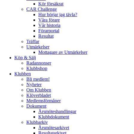
Kör försäkrat
CAR Challenge
Hur börjar jag tävla?
Våra förare
Vår historia
Förarportal
Resultat
Träffar
Utmärkelser
Mottagare av Utmärkelser
Köp & Sälj
Radannonser
Klubbshop
Klubben
Bli medlem!
Nyheter
Om Klubben
Klöverbladet
Medlemsförmåner
Dokument
Årsmöteshandlingar
Klubbdokument
Klubbarkiv
Årsmötesarkivet
Resultatarkivet