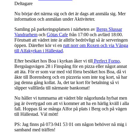
Deltagare
Nu börjar det närma sig och det är dags att anmäla sig. Mer
information och anmälan under Aktiviteter.
Samling på parkeringsplatsen i närheten av
Bergs Slussar
Vandrarhem
och
Götas Cafe
från 17:00 och avfärd 18:00.
Förutsatt att vädret inte är alltför bedrövligt så är serveringen
öppen. Därefter kör vi en
rutt norr om Roxen och via Vånga
till Alfakyrkan i Hällestad
.
Efter besöket hos Boa i kyrkan åker vi till
Perfect Forno
,
Bergslagsvägen 28 i Finspång för en pizza eller något annat
att äta. För er som var med vid förra besöket hos Boa, då vi
åkte till Borensberg och en pizzeria som inte tog kort, så har
jag denna gång kollat. Ja, det tar kort för betalning så vi
slipper vallfärda till närmaste bankomat!
Nu håller vi tummarna att vädret blir någorlunda hyfsat men
jag är övertygad om att vi kommer att ha en härlig kväll i alla
fall. Hoppas få se många Alfor på plats i Berg och på vägen
till Hällestad. Väl mött!
PS: Jag finns på 073-941 53 01 om någon behöver nå mig i
samband med träffen!