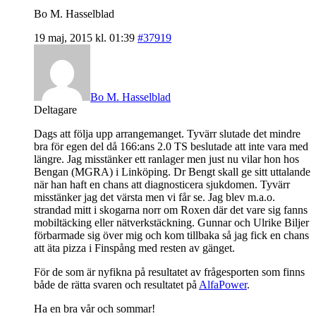
Bo M. Hasselblad
19 maj, 2015 kl. 01:39
#37919
Bo M. Hasselblad
Deltagare
Dags att följa upp arrangemanget. Tyvärr slutade det mindre
bra för egen del då 166:ans 2.0 TS beslutade att inte vara med
längre. Jag misstänker ett ranlager men just nu vilar hon hos
Bengan (MGRA) i Linköping. Dr Bengt skall ge sitt uttalande
när han haft en chans att diagnosticera sjukdomen. Tyvärr
misstänker jag det värsta men vi får se. Jag blev m.a.o.
strandad mitt i skogarna norr om Roxen där det vare sig fanns
mobiltäcking eller nätverkstäckning. Gunnar och Ulrike Biljer
förbarmade sig över mig och kom tillbaka så jag fick en chans
att äta pizza i Finspång med resten av gänget.
För de som är nyfikna på resultatet av frågesporten som finns
både de rätta svaren och resultatet på
AlfaPower
.
Ha en bra vår och sommar!