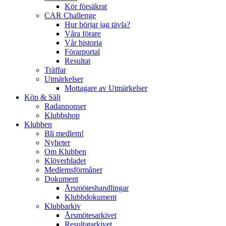
Kör försäkrat
CAR Challenge
Hur börjar jag tävla?
Våra förare
Vår historia
Förarportal
Resultat
Träffar
Utmärkelser
Mottagare av Utmärkelser
Köp & Sälj
Radannonser
Klubbshop
Klubben
Bli medlem!
Nyheter
Om Klubben
Klöverbladet
Medlemsförmåner
Dokument
Årsmöteshandlingar
Klubbdokument
Klubbarkiv
Årsmötesarkivet
Resultatarkivet