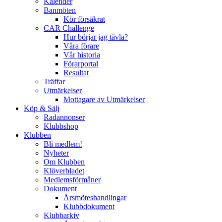
Kalender
Banmöten
Kör försäkrat
CAR Challenge
Hur börjar jag tävla?
Våra förare
Vår historia
Förarportal
Resultat
Träffar
Utmärkelser
Mottagare av Utmärkelser
Köp & Sälj
Radannonser
Klubbshop
Klubben
Bli medlem!
Nyheter
Om Klubben
Klöverbladet
Medlemsförmåner
Dokument
Årsmöteshandlingar
Klubbdokument
Klubbarkiv