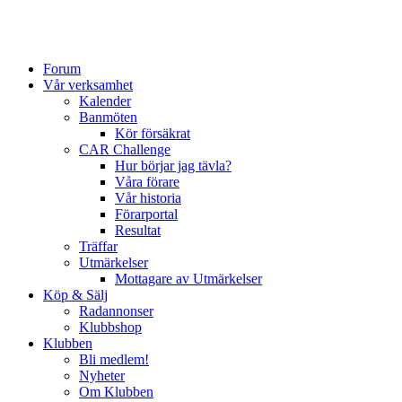
Forum
Vår verksamhet
Kalender
Banmöten
Kör försäkrat
CAR Challenge
Hur börjar jag tävla?
Våra förare
Vår historia
Förarportal
Resultat
Träffar
Utmärkelser
Mottagare av Utmärkelser
Köp & Sälj
Radannonser
Klubbshop
Klubben
Bli medlem!
Nyheter
Om Klubben