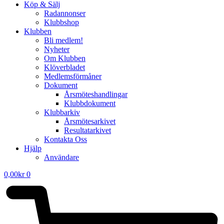
Köp & Sälj
Radannonser
Klubbshop
Klubben
Bli medlem!
Nyheter
Om Klubben
Klöverbladet
Medlemsförmåner
Dokument
Årsmöteshandlingar
Klubbdokument
Klubbarkiv
Årsmötesarkivet
Resultatarkivet
Kontakta Oss
Hjälp
Användare
0,00
kr
0