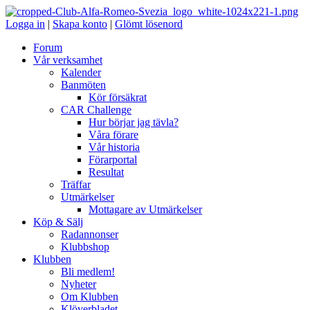
Logga in
|
Skapa konto
|
Glömt lösenord
Forum
Vår verksamhet
Kalender
Banmöten
Kör försäkrat
CAR Challenge
Hur börjar jag tävla?
Våra förare
Vår historia
Förarportal
Resultat
Träffar
Utmärkelser
Mottagare av Utmärkelser
Köp & Sälj
Radannonser
Klubbshop
Klubben
Bli medlem!
Nyheter
Om Klubben
Klöverbladet