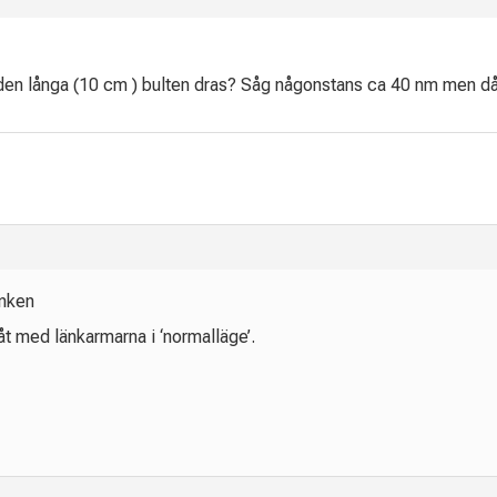
 den långa (10 cm ) bulten dras? Såg någonstans ca 40 nm men då si
änken
 åt med länkarmarna i ‘normalläge’.