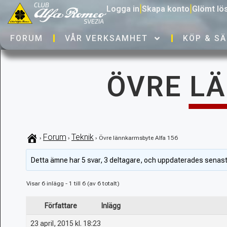
Logga in
|
Skapa konto
|
Glömt lö
FORUM
VÅR VERKSAMHET
KÖP & SÄ
ÖVRE L
Forum
Teknik
›
›
›
Övre lännkarmsbyte Alfa 156
Detta ämne har 5 svar, 3 deltagare, och uppdaterades senas
Visar 6 inlägg - 1 till 6 (av 6 totalt)
Författare
Inlägg
23 april, 2015 kl. 18:23