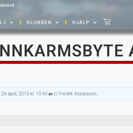
senord
LJ
KLUBBEN
HJÄLP
ÄNNKARMSBYTE A
24 april, 2015 kl. 10:43
Fredrik Assarsson
t
av
.