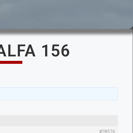
LFA 156
#28576