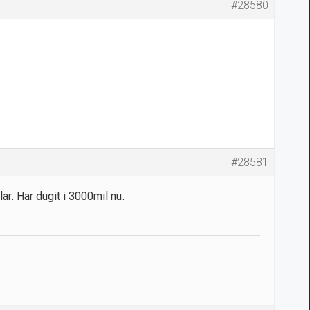
#28580
#28581
ar. Har dugit i 3000mil nu.