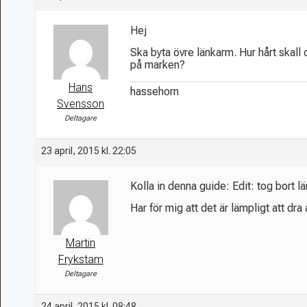
Hej
Ska byta övre länkarm. Hur hårt skall
på marken?
Hans
hassehorn
Svensson
Deltagare
23 april, 2015 kl. 22:05
Kolla in denna guide: Edit: tog bort l
Har för mig att det är lämpligt att dra
Martin
Frykstam
Deltagare
24 april, 2015 kl. 08:48