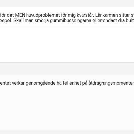
 för det MEN huvudproblemet för mig kvarstår. Länkarmen sitter st
elsespel. Skall man smörja gummibussningarna eller endast dra bult
entet verkar genomgående ha fel enhet på åtdragningsmomenten.