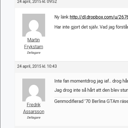
24 april, 2015 kl. 09:52
Ny länk:
http://dl.dropbox.com/u/26
Har inte gjort det själv. Vad jag förs
Martin
Frykstam
Deltagare
24 april, 2015 kl. 10:43
Inte fan momentdrog jag iaf.. drog hå
Jag drog inte så hårt att den blev st
Genmodifierad ’70 Berlina GTAm räs
Fredrik
Assarsson
Deltagare