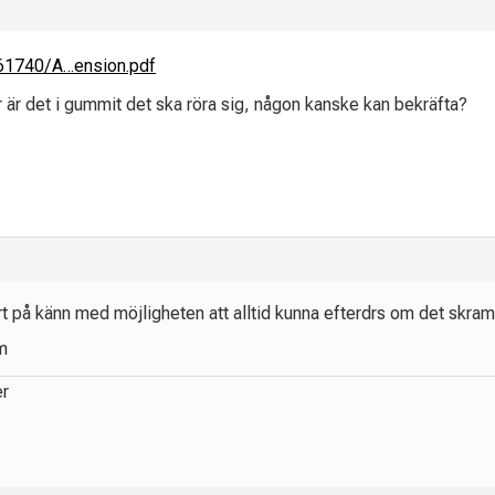
761740/A…ension.pdf
tår är det i gummit det ska röra sig, någon kanske kan bekräfta?
rt på känn med möjligheten att alltid kunna efterdrs om det skraml
um
er