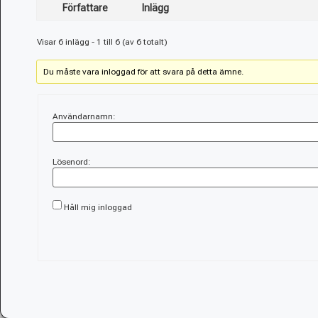
Författare
Inlägg
Visar 6 inlägg - 1 till 6 (av 6 totalt)
Du måste vara inloggad för att svara på detta ämne.
Användarnamn:
Lösenord:
Håll mig inloggad