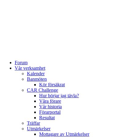
Forum
Vår verksamhet
Kalender
Banmöten
Kör försäkrat
CAR Challenge
Hur börjar jag tävla?
Våra förare
Vår historia
Förarportal
Resultat
Träffar
Utmärkelser
Mottagare av Utmärkelser