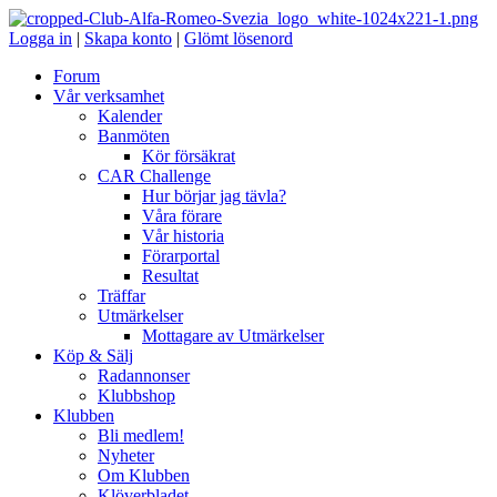
Logga in
|
Skapa konto
|
Glömt lösenord
Forum
Vår verksamhet
Kalender
Banmöten
Kör försäkrat
CAR Challenge
Hur börjar jag tävla?
Våra förare
Vår historia
Förarportal
Resultat
Träffar
Utmärkelser
Mottagare av Utmärkelser
Köp & Sälj
Radannonser
Klubbshop
Klubben
Bli medlem!
Nyheter
Om Klubben
Klöverbladet