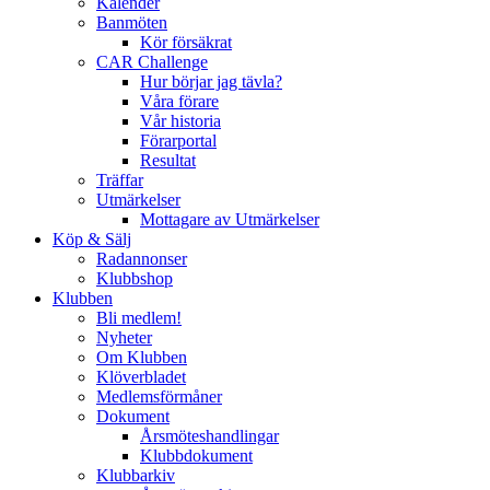
Kalender
Banmöten
Kör försäkrat
CAR Challenge
Hur börjar jag tävla?
Våra förare
Vår historia
Förarportal
Resultat
Träffar
Utmärkelser
Mottagare av Utmärkelser
Köp & Sälj
Radannonser
Klubbshop
Klubben
Bli medlem!
Nyheter
Om Klubben
Klöverbladet
Medlemsförmåner
Dokument
Årsmöteshandlingar
Klubbdokument
Klubbarkiv