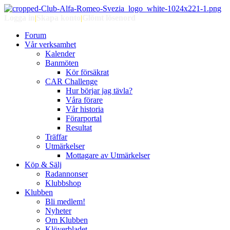
Logga in
|
Skapa konto
|
Glömt lösenord
Forum
Vår verksamhet
Kalender
Banmöten
Kör försäkrat
CAR Challenge
Hur börjar jag tävla?
Våra förare
Vår historia
Förarportal
Resultat
Träffar
Utmärkelser
Mottagare av Utmärkelser
Köp & Sälj
Radannonser
Klubbshop
Klubben
Bli medlem!
Nyheter
Om Klubben
Klöverbladet