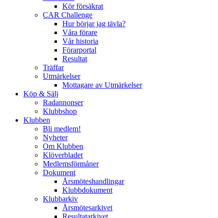
Kör försäkrat
CAR Challenge
Hur börjar jag tävla?
Våra förare
Vår historia
Förarportal
Resultat
Träffar
Utmärkelser
Mottagare av Utmärkelser
Köp & Sälj
Radannonser
Klubbshop
Klubben
Bli medlem!
Nyheter
Om Klubben
Klöverbladet
Medlemsförmåner
Dokument
Årsmöteshandlingar
Klubbdokument
Klubbarkiv
Årsmötesarkivet
Resultatarkivet