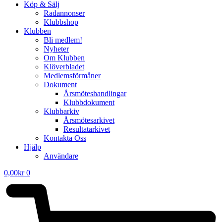
Köp & Sälj
Radannonser
Klubbshop
Klubben
Bli medlem!
Nyheter
Om Klubben
Klöverbladet
Medlemsförmåner
Dokument
Årsmöteshandlingar
Klubbdokument
Klubbarkiv
Årsmötesarkivet
Resultatarkivet
Kontakta Oss
Hjälp
Användare
0,00
kr
0