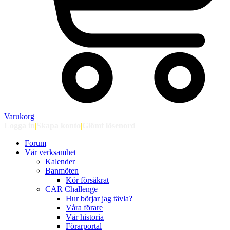
Varukorg
Logga in
|
Skapa konto
|
Glömt lösenord
Forum
Vår verksamhet
Kalender
Banmöten
Kör försäkrat
CAR Challenge
Hur börjar jag tävla?
Våra förare
Vår historia
Förarportal