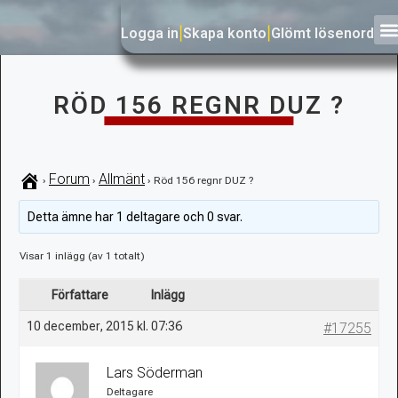
Logga in
|
Skapa konto
|
Glömt lösenord
RÖD 156 REGNR DUZ ?
Forum
Allmänt
›
›
›
Röd 156 regnr DUZ ?
Detta ämne har 1 deltagare och 0 svar.
Visar 1 inlägg (av 1 totalt)
Författare
Inlägg
10 december, 2015 kl. 07:36
#17255
Lars Söderman
Deltagare