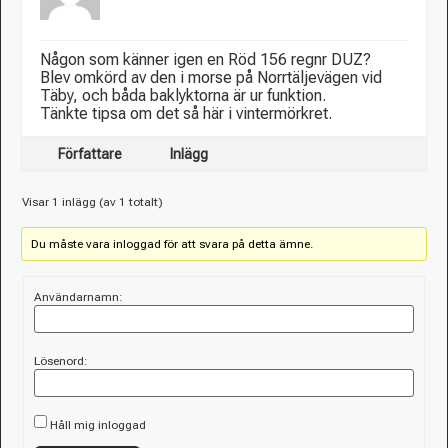
Någon som känner igen en Röd 156 regnr DUZ?
Blev omkörd av den i morse på Norrtäljevägen vid
Täby, och båda baklyktorna är ur funktion.
Tänkte tipsa om det så här i vintermörkret.
Författare
Inlägg
Visar 1 inlägg (av 1 totalt)
Du måste vara inloggad för att svara på detta ämne.
Användarnamn:
Lösenord:
Håll mig inloggad