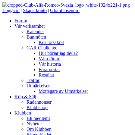
Logga in
|
Skapa konto
|
Glömt lösenord
Forum
Vår verksamhet
Kalender
Banmöten
Kör försäkrat
CAR Challenge
Hur börjar jag tävla?
Våra förare
Vår historia
Förarportal
Resultat
Träffar
Utmärkelser
Mottagare av Utmärkelser
Köp & Sälj
Radannonser
Klubbshop
Klubben
Bli medlem!
Nyheter
Om Klubben
Klöverbladet