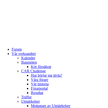
Forum
Vår verksamhet
Kalender
Banmöten
Kör försäkrat
CAR Challenge
Hur börjar jag tävla?
Våra förare
Vår historia
Förarportal
Resultat
Träffar
Utmärkelser
Mottagare av Utmärkelser