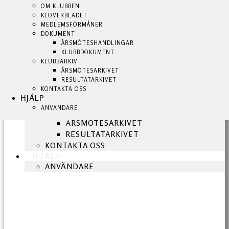
KLUBBSHOP
OM KLUBBEN
OM KLUBBEN
KLUBBEN
KLÖVERBLADET
KLÖVERBLADET
BLI MEDLEM!
MEDLEMSFÖRMÅNER
MEDLEMSFÖRMÅNER
NYHETER
DOKUMENT
DOKUMENT
OM KLUBBEN
ÅRSMÖTESHANDLINGAR
ÅRSMÖTESHANDLINGAR
KLUBBDOKUMENT
KLUBBDOKUMENT
KLÖVERBLADET
KLUBBARKIV
KLUBBARKIV
MEDLEMSFÖRMÅNER
ÅRSMÖTESARKIVET
ÅRSMÖTESARKIVET
DOKUMENT
RESULTATARKIVET
RESULTATARKIVET
ÅRSMÖTESHANDLINGAR
KONTAKTA OSS
KONTAKTA OSS
HJÄLP
HJÄLP
KLUBBDOKUMENT
ANVÄNDARE
ANVÄNDARE
KLUBBARKIV
ÅRSMÖTESARKIVET
RESULTATARKIVET
KONTAKTA OSS
HJÄLP
ANVÄNDARE