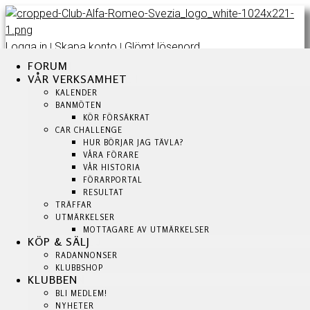
Logga in
Skapa konto
Glömt lösenord
|
|
FORUM
FORUM
FORUM
VÅR VERKSAMHET
VÅR VERKSAMHET
VÅR VERKSAMHET
KALENDER
KALENDER
KALENDER
BANMÖTEN
BANMÖTEN
BANMÖTEN
KÖR FÖRSÄKRAT
KÖR FÖRSÄKRAT
KÖR FÖRSÄKRAT
CAR CHALLENGE
CAR CHALLENGE
HUR BÖRJAR JAG TÄVLA?
HUR BÖRJAR JAG TÄVLA?
CAR CHALLENGE
VÅRA FÖRARE
VÅRA FÖRARE
HUR BÖRJAR JAG TÄVLA?
VÅR HISTORIA
VÅR HISTORIA
VÅRA FÖRARE
FÖRARPORTAL
FÖRARPORTAL
VÅR HISTORIA
RESULTAT
RESULTAT
TRÄFFAR
TRÄFFAR
FÖRARPORTAL
UTMÄRKELSER
UTMÄRKELSER
RESULTAT
MOTTAGARE AV UTMÄRKELSER
MOTTAGARE AV UTMÄRKELSER
TRÄFFAR
KÖP & SÄLJ
KÖP & SÄLJ
UTMÄRKELSER
RADANNONSER
RADANNONSER
MOTTAGARE AV UTMÄRKELSER
KLUBBSHOP
KLUBBSHOP
KLUBBEN
KLUBBEN
KÖP & SÄLJ
BLI MEDLEM!
BLI MEDLEM!
RADANNONSER
NYHETER
NYHETER