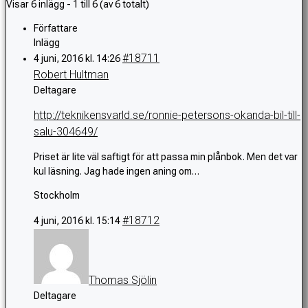
Visar 6 inlägg - 1 till 6 (av 6 totalt)
Författare
Inlägg
#18711
4 juni, 2016 kl. 14:26
Robert Hultman
Deltagare
http://teknikensvarld.se/ronnie-petersons-okanda-bil-till-
salu-304649/
Priset är lite väl saftigt för att passa min plånbok. Men det var
kul läsning. Jag hade ingen aning om…
Stockholm
#18712
4 juni, 2016 kl. 15:14
Thomas Sjölin
Deltagare