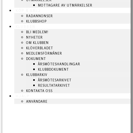
UTMÄRKELSER
MOTTAGARE AV UTMÄRKELSER
KÖP & SÄLJ
RADANNONSER
KLUBBSHOP
KLUBBEN
BLI MEDLEM!
NYHETER
OM KLUBBEN
KLÖVERBLADET
MEDLEMSFÖRMÅNER
DOKUMENT
ÅRSMÖTESHANDLINGAR
KLUBBDOKUMENT
KLUBBARKIV
ÅRSMÖTESARKIVET
RESULTATARKIVET
KONTAKTA OSS
HJÄLP
ANVÄNDARE