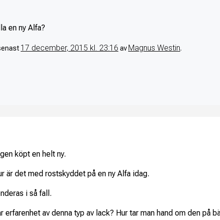
a en ny Alfa?
17 december, 2015 kl. 23:16
Magnus Westin
 senast
av
.
ången köpt en helt ny.
ur är det med rostskyddet på en ny Alfa idag.
eras i så fall.
r erfarenhet av denna typ av lack? Hur tar man hand om den på b