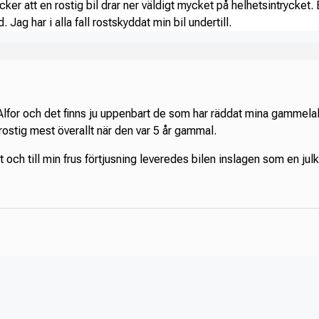
cker att en rostig bil drar ner väldigt mycket på helhetsintrycket. E
Jag har i alla fall rostskyddat min bil undertill.
 Alfor och det finns ju uppenbart de som har räddat mina gammela
 rostig mest överallt när den var 5 år gammal.
 och till min frus förtjusning leveredes bilen inslagen som en julkl