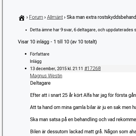
›
Forum
›
Allmänt
›
Ska man extra rostskyddsbehandl
Detta ämne har 9 svar, 6 deltagare, och uppdaterades
Visar 10 inlägg - 1 till 10 (av 10 totalt)
Författare
Inlägg
#17268
13 december, 2015 kl. 21:11
Magnus Westin
Deltagare
Efter att i snart 25 år kört Alfa har jag för första g
Att ta hand om mina gamla bilar är ju en sak men h
Ska man satsa på en behandling och vad rekommend
Bilen är dessutom lackad matt grå. Någon som aha