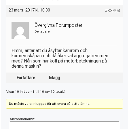
23 mars, 2017 kl. 10:30
#33394
Övergivna Forumposter
Deltagare
Hmm, antar att du åsyftar kamrem och
kamremskåpan och då åker väl aggregatremmen
med? Nån som har koll på motorbetckningen på
denna maskin?
Författare
Inlägg
Visar 10 inlägg - 1 till 10 (av 10 totalt)
Du måste vara inloggad för att svara på detta ämne.
Användarnamn: