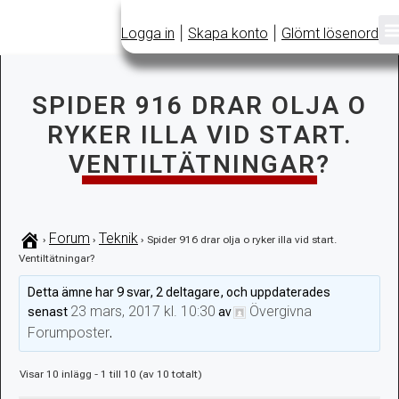
|
|
Logga in
Skapa konto
Glömt lösenord
SPIDER 916 DRAR OLJA O
RYKER ILLA VID START.
VENTILTÄTNINGAR?
Forum
Teknik
›
›
›
Spider 916 drar olja o ryker illa vid start.
Ventiltätningar?
Detta ämne har 9 svar, 2 deltagare, och uppdaterades
23 mars, 2017 kl. 10:30
Övergivna
senast
av
Forumposter
.
Visar 10 inlägg - 1 till 10 (av 10 totalt)