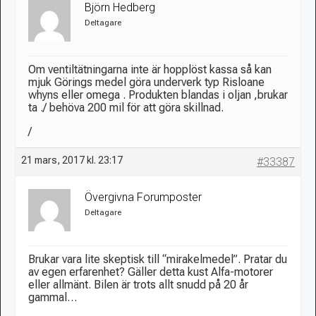
Björn Hedberg
Deltagare
Om ventiltätningarna inte är hopplöst kassa så kan
mjuk Görings medel göra underverk typ Risloane
whyns eller omega . Produkten blandas i oljan ,brukar
ta ./ behöva 200 mil för att göra skillnad.
/
21 mars, 2017 kl. 23:17
#33387
Övergivna Forumposter
Deltagare
Brukar vara lite skeptisk till “mirakelmedel”. Pratar du
av egen erfarenhet? Gäller detta kust Alfa-motorer
eller allmänt. Bilen är trots allt snudd på 20 år
gammal…