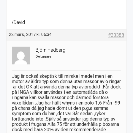
/David
22 mars, 2017 kl. 06:34
#33388
Björn Hedberg
Deltagare
Jag är också skeptisk till mirakel medel men i en
motor av äldre typ som denna utan massor av o ringar
är det OK att använda denna typ av produkt .Får dock
på INGA villkor användas i en automatlåda då o
ringarna kan svälla massor och därmed förstöra
växellådan .Jag har hällt whyns i en polo 1,6 Från -99
på chans då jag hade dömt ut den p.g.a samma
symptom som du har ,det var 3år sedan ,ryker
fortfarande inte .Själv så använder jag denna typ av
produkt i frugans Alfa 75 för att underhålla p boxarna
dock med bara 20% av den rekommenderade