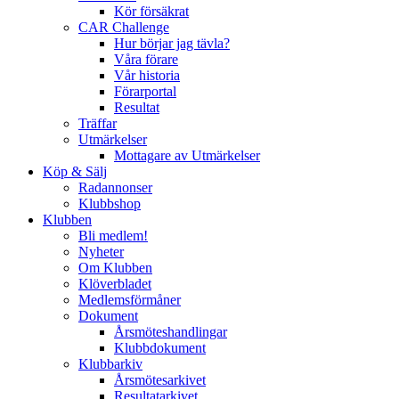
Kör försäkrat
CAR Challenge
Hur börjar jag tävla?
Våra förare
Vår historia
Förarportal
Resultat
Träffar
Utmärkelser
Mottagare av Utmärkelser
Köp & Sälj
Radannonser
Klubbshop
Klubben
Bli medlem!
Nyheter
Om Klubben
Klöverbladet
Medlemsförmåner
Dokument
Årsmöteshandlingar
Klubbdokument
Klubbarkiv
Årsmötesarkivet
Resultatarkivet