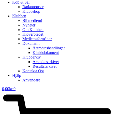
Köp & Sälj
Radannonser
Klubbshop
Klubben
Bli medlem!
Nyheter
Om Klubben
Klöverbladet
Medlemsförmåner
Dokument
Årsmöteshandlingar
Klubbdokument
Klubbarkiv
Årsmötesarkivet
Resultatarkivet
Kontakta Oss
Hjälp
Användare
0,00
kr
0