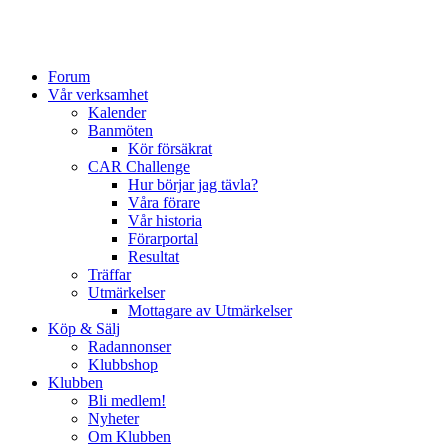
Forum
Vår verksamhet
Kalender
Banmöten
Kör försäkrat
CAR Challenge
Hur börjar jag tävla?
Våra förare
Vår historia
Förarportal
Resultat
Träffar
Utmärkelser
Mottagare av Utmärkelser
Köp & Sälj
Radannonser
Klubbshop
Klubben
Bli medlem!
Nyheter
Om Klubben