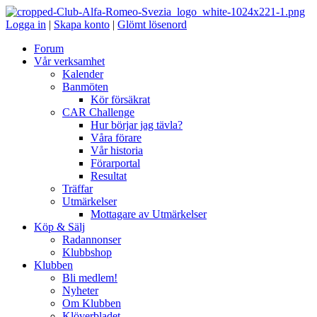
Logga in
|
Skapa konto
|
Glömt lösenord
Forum
Vår verksamhet
Kalender
Banmöten
Kör försäkrat
CAR Challenge
Hur börjar jag tävla?
Våra förare
Vår historia
Förarportal
Resultat
Träffar
Utmärkelser
Mottagare av Utmärkelser
Köp & Sälj
Radannonser
Klubbshop
Klubben
Bli medlem!
Nyheter
Om Klubben
Klöverbladet