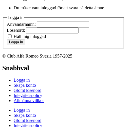
Du måste vara inloggad för att svara på detta ämne.
Logga in
Användarnamn:
Lösenord:
Håll mig inloggad
Logga in
© Club Alfa Romeo Svezia 1957-2025
Snabbval
Logga in
Skapa konto
Glömt lösenord
Integritetspolicy
Allmänna villkor
Logga in
Skapa konto
Glömt lösenord
Integritetspolicy