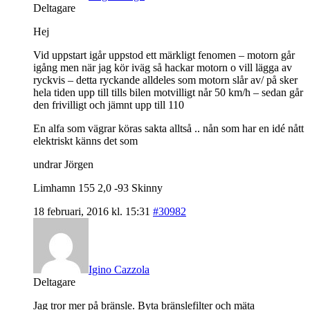
Deltagare
Hej
Vid uppstart igår uppstod ett märkligt fenomen – motorn går
igång men när jag kör iväg så hackar motorn o vill lägga av
ryckvis – detta ryckande alldeles som motorn slår av/ på sker
hela tiden upp till tills bilen motvilligt når 50 km/h – sedan går
den frivilligt och jämnt upp till 110
En alfa som vägrar köras sakta alltså .. nån som har en idé nått
elektriskt känns det som
undrar Jörgen
Limhamn 155 2,0 -93 Skinny
18 februari, 2016 kl. 15:31
#30982
Igino Cazzola
Deltagare
Jag tror mer på bränsle. Byta bränslefilter och mäta