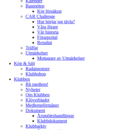
Kalender
Banmöten
Kör försäkrat
CAR Challenge
Hur börjar jag tävla?
Våra förare
Vår historia
Förarportal
Resultat
Träffar
Utmärkelser
Mottagare av Utmärkelser
Köp & Sälj
Radannonser
Klubbshop
Klubben
Bli medlem!
Nyheter
Om Klubben
Klöverbladet
Medlemsförmåner
Dokument
Årsmöteshandlingar
Klubbdokument
Klubbarkiv