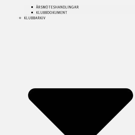
ÅRSMÖTESHANDLINGAR
ÅRSMÖTESHANDLINGAR
KLUBBDOKUMENT
KLUBBDOKUMENT
KLUBBARKIV
KLUBBARKIV