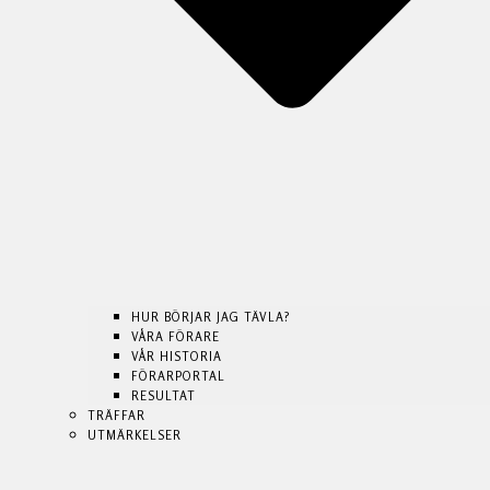
HUR BÖRJAR JAG TÄVLA?
VÅRA FÖRARE
VÅR HISTORIA
FÖRARPORTAL
HUR BÖRJAR JAG TÄVLA?
HUR BÖRJAR JAG TÄVLA?
RESULTAT
VÅRA FÖRARE
VÅRA FÖRARE
TRÄFFAR
VÅR HISTORIA
VÅR HISTORIA
UTMÄRKELSER
FÖRARPORTAL
FÖRARPORTAL
RESULTAT
RESULTAT
TRÄFFAR
TRÄFFAR
UTMÄRKELSER
UTMÄRKELSER