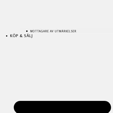
MOTTAGARE AV UTMÄRKELSER
KÖP & SÄLJ
MOTTAGARE AV UTMÄRKELSER
MOTTAGARE AV UTMÄRKELSER
KÖP & SÄLJ
KÖP & SÄLJ