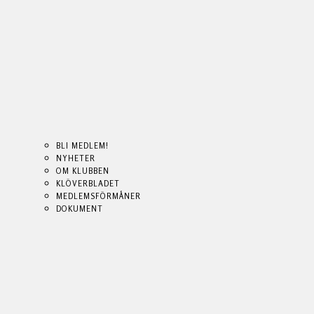
BLI MEDLEM!
NYHETER
OM KLUBBEN
KLÖVERBLADET
MEDLEMSFÖRMÅNER
DOKUMENT
BLI MEDLEM!
BLI MEDLEM!
NYHETER
NYHETER
OM KLUBBEN
OM KLUBBEN
KLÖVERBLADET
KLÖVERBLADET
MEDLEMSFÖRMÅNER
MEDLEMSFÖRMÅNER
DOKUMENT
DOKUMENT