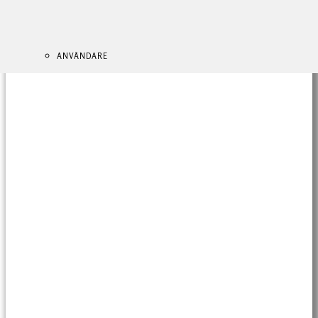
ANVÄNDARE
ANVÄNDARE