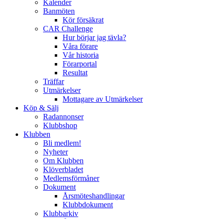
Kalender
Banmöten
Kör försäkrat
CAR Challenge
Hur börjar jag tävla?
Våra förare
Vår historia
Förarportal
Resultat
Träffar
Utmärkelser
Mottagare av Utmärkelser
Köp & Sälj
Radannonser
Klubbshop
Klubben
Bli medlem!
Nyheter
Om Klubben
Klöverbladet
Medlemsförmåner
Dokument
Årsmöteshandlingar
Klubbdokument
Klubbarkiv