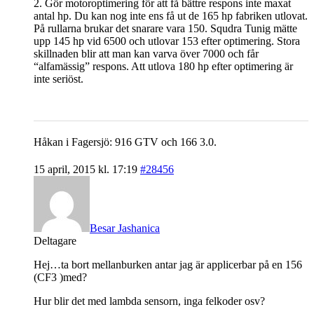
2. Gör motoroptimering för att få bättre respons inte maxat
antal hp. Du kan nog inte ens få ut de 165 hp fabriken utlovat.
På rullarna brukar det snarare vara 150. Squdra Tunig mätte
upp 145 hp vid 6500 och utlovar 153 efter optimering. Stora
skillnaden blir att man kan varva över 7000 och får
“alfamässig” respons. Att utlova 180 hp efter optimering är
inte seriöst.
Håkan i Fagersjö: 916 GTV och 166 3.0.
15 april, 2015 kl. 17:19
#28456
Besar Jashanica
Deltagare
Hej…ta bort mellanburken antar jag är applicerbar på en 156
(CF3 )med?
Hur blir det med lambda sensorn, inga felkoder osv?