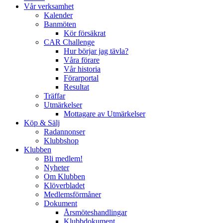
Vår verksamhet
Kalender
Banmöten
Kör försäkrat
CAR Challenge
Hur börjar jag tävla?
Våra förare
Vår historia
Förarportal
Resultat
Träffar
Utmärkelser
Mottagare av Utmärkelser
Köp & Sälj
Radannonser
Klubbshop
Klubben
Bli medlem!
Nyheter
Om Klubben
Klöverbladet
Medlemsförmåner
Dokument
Årsmöteshandlingar
Klubbdokument