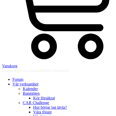
Varukorg
Logga in
|
Skapa konto
|
Glömt lösenord
Forum
Vår verksamhet
Kalender
Banmöten
Kör försäkrat
CAR Challenge
Hur börjar jag tävla?
Våra förare