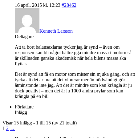
16 april, 2015 kl. 12:23
#28462
Kenneth Larsson
Deltagare
Att ta bort balansaxlarna tycker jag är synd – även om
responsen kan bli något bättre pga mindre massa i motorn så
är skillnaden ganska akademisk när hela bilens massa ska
flyttas.
Det är synd att få en motor som mister sin mjuka gång, och att
tycka att det är bra att det vibrerar mer än nödvändigt gör
åtminstonde inte jag. Att det är mindre som kan krångla är ju
dock positivt – men det är ju 1000 andra prylar som kan
krångla på en bil!
Författare
Inlägg
Visar 15 inlägg - 1 till 15 (av 21 totalt)
1
2
→