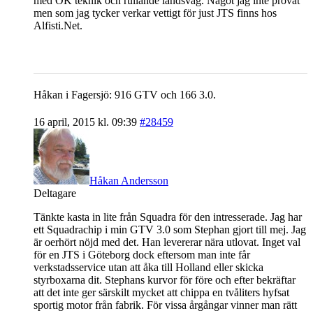
med OK teknik och rullande landsväg. Något jag inte provat
men som jag tycker verkar vettigt för just JTS finns hos
Alfisti.Net.
Håkan i Fagersjö: 916 GTV och 166 3.0.
16 april, 2015 kl. 09:39
#28459
Håkan Andersson
Deltagare
Tänkte kasta in lite från Squadra för den intresserade. Jag har
ett Squadrachip i min GTV 3.0 som Stephan gjort till mej. Jag
är oerhört nöjd med det. Han levererar nära utlovat. Inget val
för en JTS i Göteborg dock eftersom man inte får
verkstadsservice utan att åka till Holland eller skicka
styrboxarna dit. Stephans kurvor för före och efter bekräftar
att det inte ger särskilt mycket att chippa en tvåliters hyfsat
sportig motor från fabrik. För vissa årgångar vinner man rätt