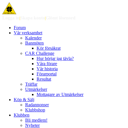
Logga in
|
Skapa konto
|
Glömt lösenord
Forum
Vår verksamhet
Kalender
Banmöten
Kör försäkrat
CAR Challenge
Hur börjar jag tävla?
Våra förare
Vår historia
Förarportal
Resultat
Träffar
Utmärkelser
Mottagare av Utmärkelser
Köp & Sälj
Radannonser
Klubbshop
Klubben
Bli medlem!
Nyheter