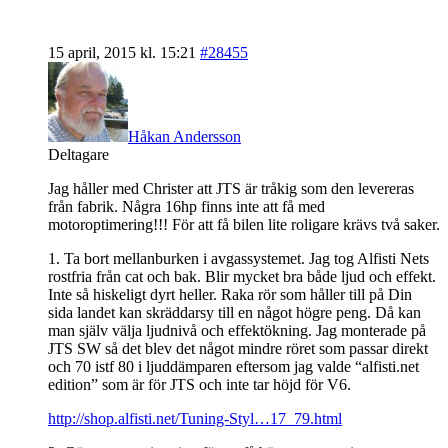
15 april, 2015 kl. 15:21
#28455
Håkan Andersson
Deltagare
Jag håller med Christer att JTS är tråkig som den levereras
från fabrik. Några 16hp finns inte att få med
motoroptimering!!! För att få bilen lite roligare krävs två saker.
1. Ta bort mellanburken i avgassystemet. Jag tog Alfisti Nets
rostfria från cat och bak. Blir mycket bra både ljud och effekt.
Inte så hiskeligt dyrt heller. Raka rör som håller till på Din
sida landet kan skräddarsy till en något högre peng. Då kan
man själv välja ljudnivå och effektökning. Jag monterade på
JTS SW så det blev det något mindre röret som passar direkt
och 70 istf 80 i ljuddämparen eftersom jag valde “alfisti.net
edition” som är för JTS och inte tar höjd för V6.
http://shop.alfisti.net/Tuning-Styl…17_79.html