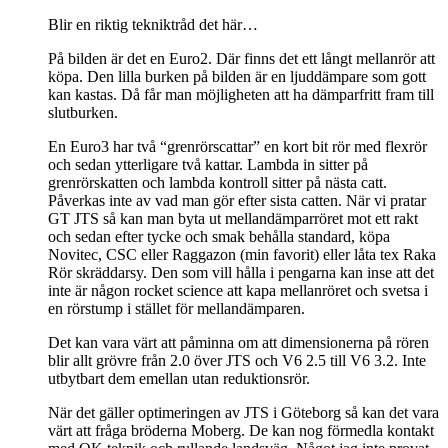
Blir en riktig tekniktråd det här…
På bilden är det en Euro2. Där finns det ett långt mellanrör att
köpa. Den lilla burken på bilden är en ljuddämpare som gott
kan kastas. Då får man möjligheten att ha dämparfritt fram till
slutburken.
En Euro3 har två “grenrörscattar” en kort bit rör med flexrör
och sedan ytterligare två kattar. Lambda in sitter på
grenrörskatten och lambda kontroll sitter på nästa catt.
Påverkas inte av vad man gör efter sista catten. När vi pratar
GT JTS så kan man byta ut mellandämparröret mot ett rakt
och sedan efter tycke och smak behålla standard, köpa
Novitec, CSC eller Raggazon (min favorit) eller låta tex Raka
Rör skräddarsy. Den som vill hålla i pengarna kan inse att det
inte är någon rocket science att kapa mellanröret och svetsa i
en rörstump i stället för mellandämparen.
Det kan vara värt att påminna om att dimensionerna på rören
blir allt grövre från 2.0 över JTS och V6 2.5 till V6 3.2. Inte
utbytbart dem emellan utan reduktionsrör.
När det gäller optimeringen av JTS i Göteborg så kan det vara
värt att fråga bröderna Moberg. De kan nog förmedla kontakt