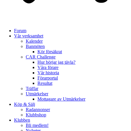
Forum
Vår verksamhet
Kalender
Banmöten
Kör försäkrat
CAR Challenge
Hur börjar jag tävla?
Våra förare
Vår historia
Förarportal
Resultat
Träffar
Utmärkelser
Mottagare av Utmärkelser
Köp & Sälj
Radannonser
Klubbshop
Klubben
Bli medlem!
Nyheter