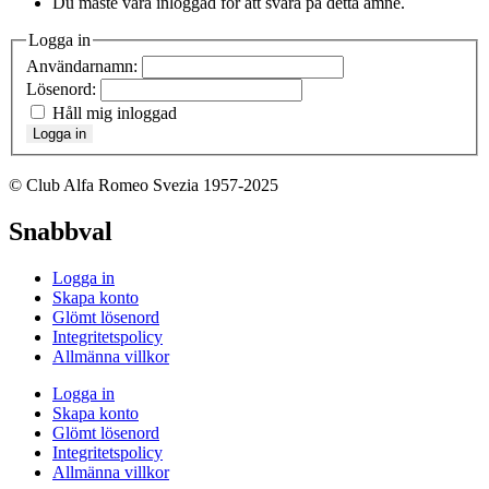
Du måste vara inloggad för att svara på detta ämne.
Logga in
Användarnamn:
Lösenord:
Håll mig inloggad
Logga in
© Club Alfa Romeo Svezia 1957-2025
Snabbval
Logga in
Skapa konto
Glömt lösenord
Integritetspolicy
Allmänna villkor
Logga in
Skapa konto
Glömt lösenord
Integritetspolicy
Allmänna villkor