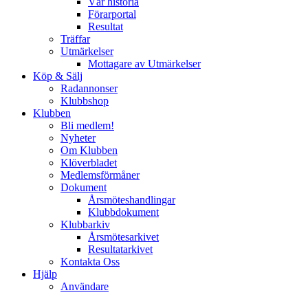
Vår historia
Förarportal
Resultat
Träffar
Utmärkelser
Mottagare av Utmärkelser
Köp & Sälj
Radannonser
Klubbshop
Klubben
Bli medlem!
Nyheter
Om Klubben
Klöverbladet
Medlemsförmåner
Dokument
Årsmöteshandlingar
Klubbdokument
Klubbarkiv
Årsmötesarkivet
Resultatarkivet
Kontakta Oss
Hjälp
Användare