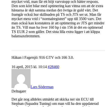
mycket vrid, man får ett höjt varvstopp och bättre respons.
Den som kört bilar med optimering kan vittna om att de extra
hästarna är skit samma medan det övriga är guld värt. Det
framgår också hur skillnaden på TS och JTS ser ut. Man får
mycket mera vrid i “normalregistret” upp till 3500 varv. Det
man också kan konstatera är att optimering av JTS ger mindre
än TS. Vill man ha över 160 hp i sin 156 är det en optimerad
TS EUR 2 som gäller. Det sista lilla extra ligger i att klippa
balansaxelremmen.
Håkan i Fagersjö: 916 GTV och 166 3.0.
16 april, 2015 kl. 10:14
#28460
Lars Söderman
Deltagare
Det går nog alldeles utmärkt att skicka ner sin ECU till
Stephan (Squadra Tuning) om man vill ha den uppdaterad