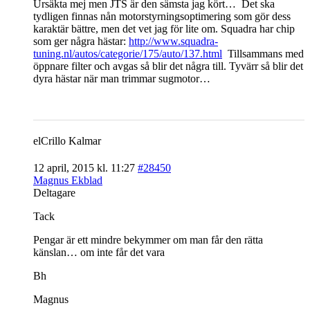
Ursäkta mej men JTS är den sämsta jag kört…
Det ska
tydligen finnas nån motorstyrningsoptimering som gör dess
karaktär bättre, men det vet jag för lite om. Squadra har chip
som ger några hästar:
http://www.squadra-
tuning.nl/autos/categorie/175/auto/137.html
Tillsammans med
öppnare filter och avgas så blir det några till. Tyvärr så blir det
dyra hästar när man trimmar sugmotor…
elCrillo Kalmar
12 april, 2015 kl. 11:27
#28450
Magnus Ekblad
Deltagare
Tack
Pengar är ett mindre bekymmer om man får den rätta
känslan… om inte får det vara
Bh
Magnus