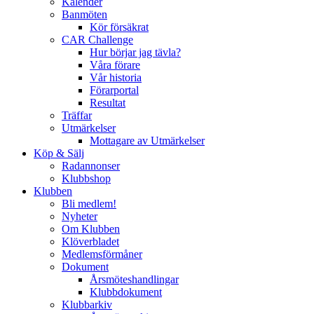
Kalender
Banmöten
Kör försäkrat
CAR Challenge
Hur börjar jag tävla?
Våra förare
Vår historia
Förarportal
Resultat
Träffar
Utmärkelser
Mottagare av Utmärkelser
Köp & Sälj
Radannonser
Klubbshop
Klubben
Bli medlem!
Nyheter
Om Klubben
Klöverbladet
Medlemsförmåner
Dokument
Årsmöteshandlingar
Klubbdokument
Klubbarkiv