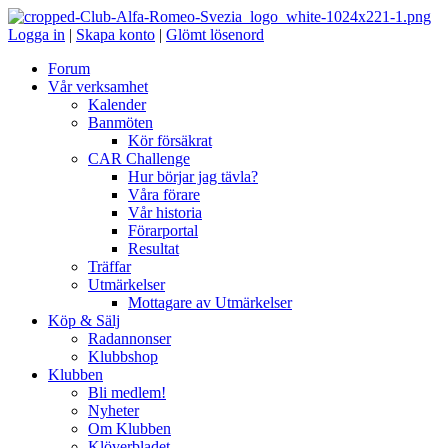
Logga in
|
Skapa konto
|
Glömt lösenord
Forum
Vår verksamhet
Kalender
Banmöten
Kör försäkrat
CAR Challenge
Hur börjar jag tävla?
Våra förare
Vår historia
Förarportal
Resultat
Träffar
Utmärkelser
Mottagare av Utmärkelser
Köp & Sälj
Radannonser
Klubbshop
Klubben
Bli medlem!
Nyheter
Om Klubben
Klöverbladet