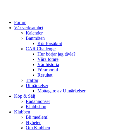
Forum
Vår verksamhet
Kalender
Banmöten
Kör försäkrat
CAR Challenge
Hur börjar jag tävla?
Våra förare
Vår historia
Förarportal
Resultat
Träffar
Utmärkelser
Mottagare av Utmärkelser
Köp & Sälj
Radannonser
Klubbshop
Klubben
Bli medlem!
Nyheter
Om Klubben