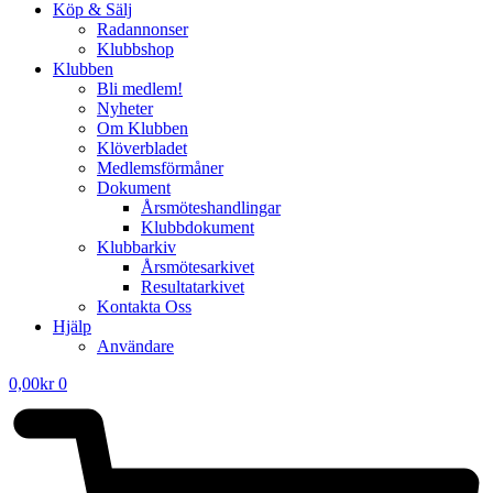
Köp & Sälj
Radannonser
Klubbshop
Klubben
Bli medlem!
Nyheter
Om Klubben
Klöverbladet
Medlemsförmåner
Dokument
Årsmöteshandlingar
Klubbdokument
Klubbarkiv
Årsmötesarkivet
Resultatarkivet
Kontakta Oss
Hjälp
Användare
0,00
kr
0