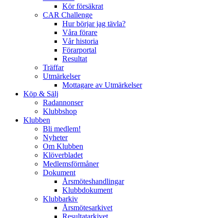
Kör försäkrat
CAR Challenge
Hur börjar jag tävla?
Våra förare
Vår historia
Förarportal
Resultat
Träffar
Utmärkelser
Mottagare av Utmärkelser
Köp & Sälj
Radannonser
Klubbshop
Klubben
Bli medlem!
Nyheter
Om Klubben
Klöverbladet
Medlemsförmåner
Dokument
Årsmöteshandlingar
Klubbdokument
Klubbarkiv
Årsmötesarkivet
Resultatarkivet