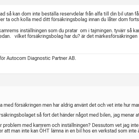
ad så kan dom inte beställa reservdelar från alfa till din bil utan 
r ta och kolla med ditt försäkringsbolag innan du låter dom fort
amrems inställningen som du pratar om i tajmingen. tyvärr så kan 
edan. vilket försäkringsbolag har du? är det märkesförsäkringen så
 för Autocom Diagnostic Partner AB.
a med försäkringen men har aldrig använt det och vet inte hur ma
örsäkringsbolaget så fort det händer något med bilen, jag menar at
var problem med kamrem och inställningen? Dessutom vet jag inte 
er att man inte kan ÖHT lämna in en bil hos en verkstad som inte är