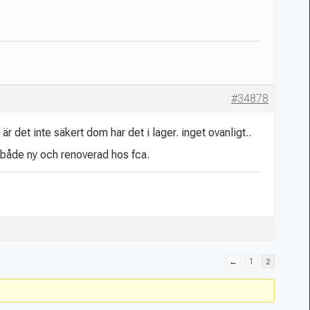
#34878
är det inte säkert dom har det i lager. inget ovanligt..
på både ny och renoverad hos fca.
←
1
2