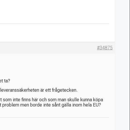
#34875
t ta?
en leveranssäkerheten är ett frågetecken.
 som inte finns här och som man skulle kunna köpa
ett problem men borde inte sånt gälla inom hela EU?