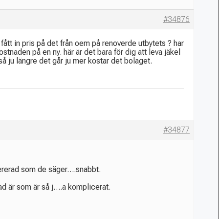
#34876
fått in pris på det från oem på renoverde utbytets ? har
ostnaden på en ny. här är det bara för dig att leva jäkel
å ju längre det går ju mer kostar det bolaget.
#34877
levererad som de säger….snabbt.
vad är som är så j….a komplicerat.