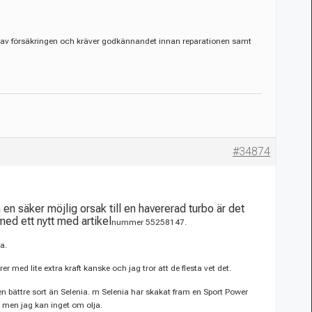
cks av försäkringen och kräver godkännandet innan reparationen samt
#34874
en säker möjlig orsak till en havererad turbo är det
med ett nytt med artikel
nummer
55258147.
a.
med lite extra kraft kanske och jag tror att de flesta vet det.
 en bättre sort än Selenia. m Selenia har skakat fram en Sport Power
 men jag kan inget om olja.