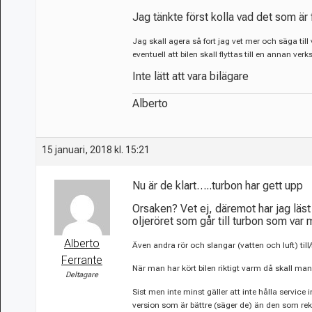
Jag tänkte först kolla vad det som är
Jag skall agera så fort jag vet mer och säga ti
eventuell att bilen skall flyttas till en annan verk
Inte lätt att vara bilägare
Alberto
15 januari, 2018 kl. 15:21
Nu är de klart…..turbon har gett upp
Orsaken? Vet ej, däremot har jag läst
oljeröret som går till turbon som var
Alberto
Även andra rör och slangar (vatten och luft) till
Ferrante
När man har kört bilen riktigt varm då skall man
Deltagare
Sist men inte minst gäller att inte hålla servic
version som är bättre (säger de) än den som r