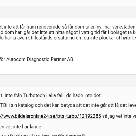
t inte att får fram renoverade så får dom ta en ny. har verkstaden 
dom har. går det inte att hitta något i vettig tid får f.bolaget ta k
ar ju även stillestånds ersättning om du inte plockar ut hyrbil. s
 för Autocom Diagnostic Partner AB.
t. Inte från Turbotech i alla fall, de hade inte det.
TBi i sin katalog och det kan betyda att det inte går att få det 
://www.bildelaronline24.se/bts-turbo/12192285
så jag vet inte 
n vet inte hur länge.