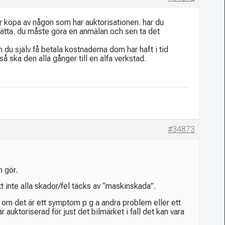
får köpa av någon som har auktorisationen. har du
sätta. du måste göra en anmälan och sen ta det
du själv få betala kostnaderna dom har haft i tid
 ska den alla gånger till en alfa verkstad.
#34873
n gör.
t inte alla skador/fel täcks av “maskinskada”.
om det är ett symptom p g a andra problem eller ett
 auktoriserad för just det bilmärket i fall det kan vara