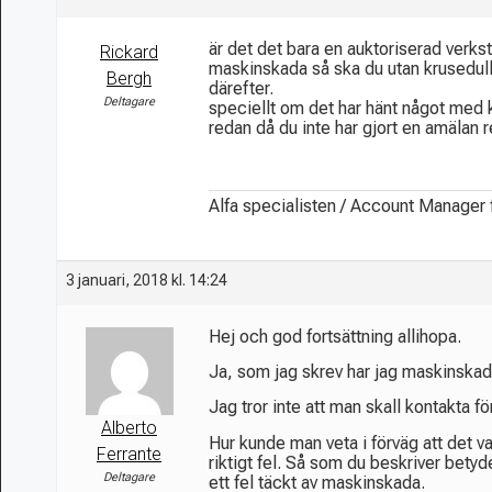
är det det bara en auktoriserad verkst
Rickard
maskinskada så ska du utan krusedulle
Bergh
därefter.
Deltagare
speciellt om det har hänt något med k
redan då du inte har gjort en amälan r
Alfa specialisten / Account Manager
3 januari, 2018 kl. 14:24
Hej och god fortsättning allihopa.
Ja, som jag skrev har jag maskinskad
Jag tror inte att man skall kontakta f
Alberto
Hur kunde man veta i förväg att det 
Ferrante
riktigt fel. Så som du beskriver betyd
Deltagare
ett fel täckt av maskinskada.