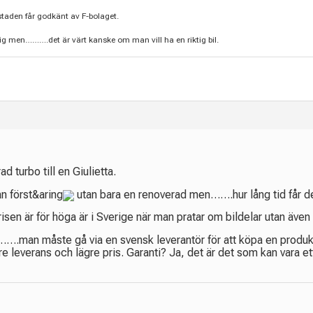
kstaden får godkänt av F-bolaget.
ig men……….det är värt kanske om man vill ha en riktig bil.
d turbo till en Giulietta.
an först&aring
utan bara en renoverad men…….hur lång tid får de
 prisen är för höga är i Sverige när man pratar om bildelar utan äv
.man måste gå via en svensk leverantör för att köpa en produkt
re leverans och lägre pris. Garanti? Ja, det är det som kan vara 