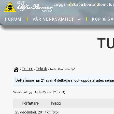
Logga in
|
Skapa konto
|
Glömt lö
FORUM
VÅR VERKSAMHET
KÖP & SÄ
TU
Forum
Teknik
›
›
›
Turbo Giulietta QV
Detta ämne har 21 svar, 4 deltagare, och uppdaterades sena
Visar 7 inlägg - 16 till 22 (av 22 totalt)
Författare
Inlägg
25 december, 2017 kl. 19:51