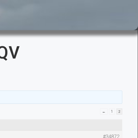
 QV
←
1
2
#34872