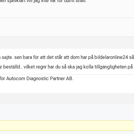
n självklart vill jag inte var för dumt snäll.
 sajte. sen bara för att det står att dom har på bildelaronline24 så 
 beställd.. vilket regnr har du så ska jag kolla tillgängligheten 
 för Autocom Diagnostic Partner AB.