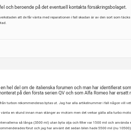
 fel och beroende på det eventuell kontakta försäkringsbolaget.
ll verkstaden att de får vänta med reparationen i fall skadan är av den sort som tä
stad.
 en hel del om de italienska forumen och man har identifierat som 
 monterat på den första serien QV och som Alfa Romeo har ersatt 
/från turbon rekommenderas bytas ut. Jag har alla artikelnummer i fall någon vill vet
 vänta en stund innan man stänger av motorn men det verkar gälla alla turbo motorer 
e intervallerna så långa (3500 ml) utan byta olja och filter var 1500 mil och använda
ekommenderades förut och jag har använt det sedan bilen hade 5500 mil (nu 10500)