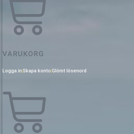
VARUKORG
Logga in
Skapa konto
Glömt lösenord
|
|