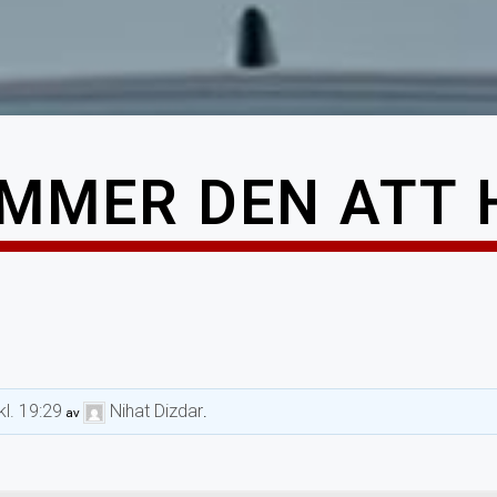
MMER DEN ATT 
kl. 19:29
Nihat Dizdar
av
.