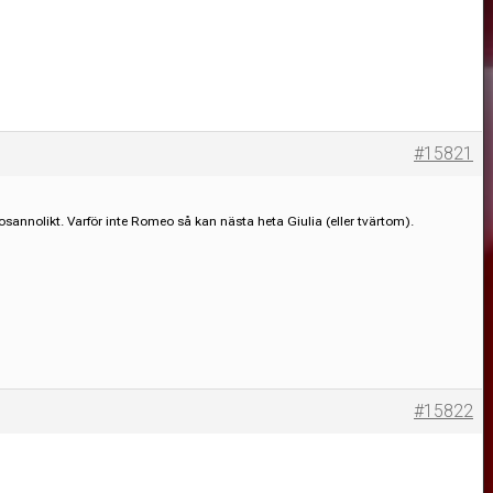
#15821
r osannolikt. Varför inte Romeo så kan nästa heta Giulia (eller tvärtom).
#15822