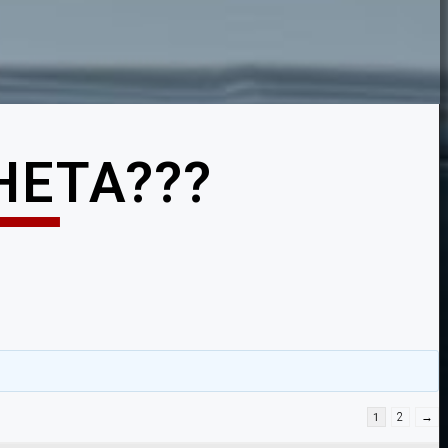
HETA???
1
2
→