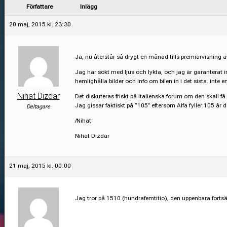
Författare
Inlägg
20 maj, 2015 kl. 23:30
Ja, nu återstår så drygt en månad tills premiärvisning 
Jag har sökt med ljus och lykta, och jag är garanterat i
hemlighålla bilder och info om bilen in i det sista. int
Nihat Dizdar
Det diskuteras friskt på italienska forum om den skall få 
Jag gissar faktiskt på “105” eftersom Alfa fyller 105 år d
Deltagare
/Nihat
Nihat Dizdar
21 maj, 2015 kl. 00:00
Jag tror på 1510 (hundrafemtitio), den uppenbara fortsä