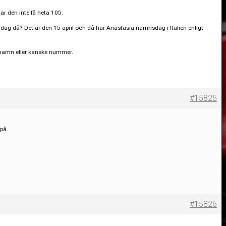
r den inte få heta 105.
dag då? Det är den 15 april och då har Anastasia namnsdag i Italien enligt
t namn eller kanske nummer.
#15825
 på.
#15826