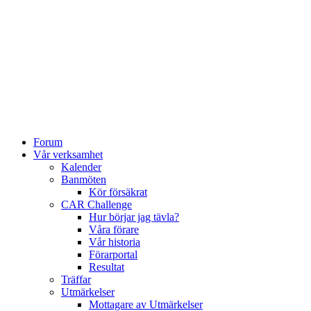
Forum
Vår verksamhet
Kalender
Banmöten
Kör försäkrat
CAR Challenge
Hur börjar jag tävla?
Våra förare
Vår historia
Förarportal
Resultat
Träffar
Utmärkelser
Mottagare av Utmärkelser