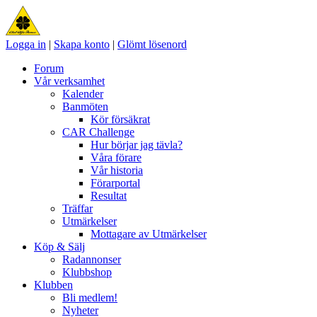
Logga in
|
Skapa konto
|
Glömt lösenord
Forum
Vår verksamhet
Kalender
Banmöten
Kör försäkrat
CAR Challenge
Hur börjar jag tävla?
Våra förare
Vår historia
Förarportal
Resultat
Träffar
Utmärkelser
Mottagare av Utmärkelser
Köp & Sälj
Radannonser
Klubbshop
Klubben
Bli medlem!
Nyheter