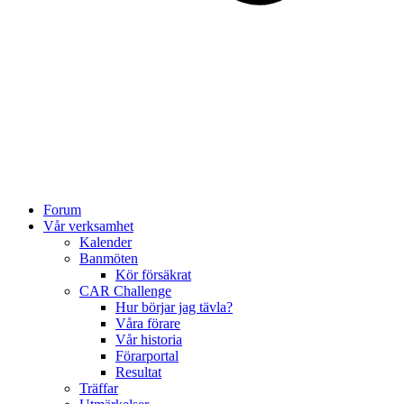
Forum
Vår verksamhet
Kalender
Banmöten
Kör försäkrat
CAR Challenge
Hur börjar jag tävla?
Våra förare
Vår historia
Förarportal
Resultat
Träffar