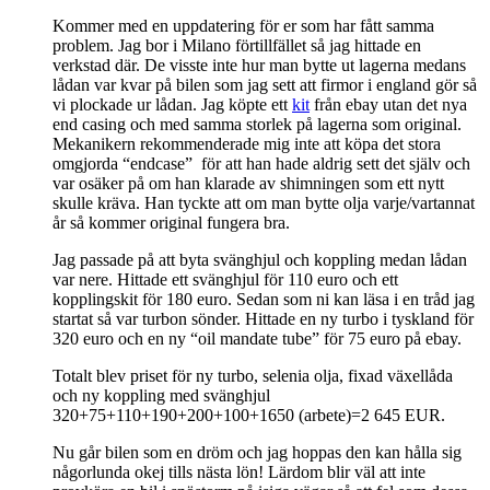
Kommer med en uppdatering för er som har fått samma
problem. Jag bor i Milano förtillfället så jag hittade en
verkstad där. De visste inte hur man bytte ut lagerna medans
lådan var kvar på bilen som jag sett att firmor i england gör så
vi plockade ur lådan. Jag köpte ett
kit
från ebay utan det nya
end casing och med samma storlek på lagerna som original.
Mekanikern rekommenderade mig inte att köpa det stora
omgjorda “endcase” för att han hade aldrig sett det själv och
var osäker på om han klarade av shimningen som ett nytt
skulle kräva. Han tyckte att om man bytte olja varje/vartannat
år så kommer original fungera bra.
Jag passade på att byta svänghjul och koppling medan lådan
var nere. Hittade ett svänghjul för 110 euro och ett
kopplingskit för 180 euro. Sedan som ni kan läsa i en tråd jag
startat så var turbon sönder. Hittade en ny turbo i tyskland för
320 euro och en ny “oil mandate tube” för 75 euro på ebay.
Totalt blev priset för ny turbo, selenia olja, fixad växellåda
och ny koppling med svänghjul
320+75+110+190+200+100+1650 (arbete)=2 645 EUR.
Nu går bilen som en dröm och jag hoppas den kan hålla sig
någorlunda okej tills nästa lön! Lärdom blir väl att inte