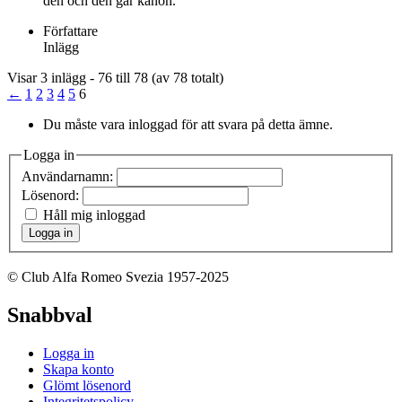
den och den går kanon.
Författare
Inlägg
Visar 3 inlägg - 76 till 78 (av 78 totalt)
←
1
2
3
4
5
6
Du måste vara inloggad för att svara på detta ämne.
Logga in
Användarnamn:
Lösenord:
Håll mig inloggad
Logga in
© Club Alfa Romeo Svezia 1957-2025
Snabbval
Logga in
Skapa konto
Glömt lösenord
Integritetspolicy