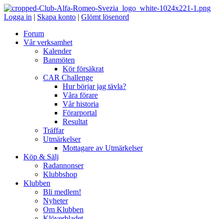
Logga in
|
Skapa konto
|
Glömt lösenord
Forum
Vår verksamhet
Kalender
Banmöten
Kör försäkrat
CAR Challenge
Hur börjar jag tävla?
Våra förare
Vår historia
Förarportal
Resultat
Träffar
Utmärkelser
Mottagare av Utmärkelser
Köp & Sälj
Radannonser
Klubbshop
Klubben
Bli medlem!
Nyheter
Om Klubben
Klöverbladet