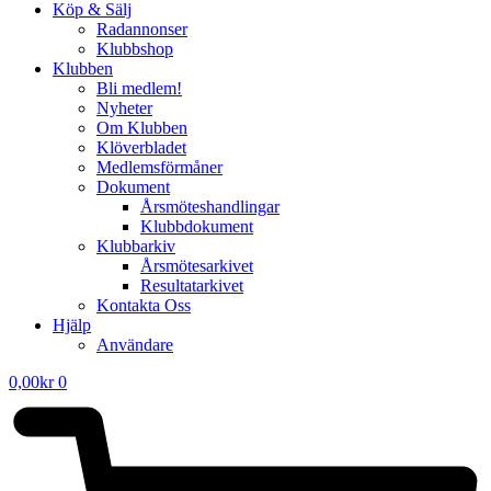
Köp & Sälj
Radannonser
Klubbshop
Klubben
Bli medlem!
Nyheter
Om Klubben
Klöverbladet
Medlemsförmåner
Dokument
Årsmöteshandlingar
Klubbdokument
Klubbarkiv
Årsmötesarkivet
Resultatarkivet
Kontakta Oss
Hjälp
Användare
0,00
kr
0