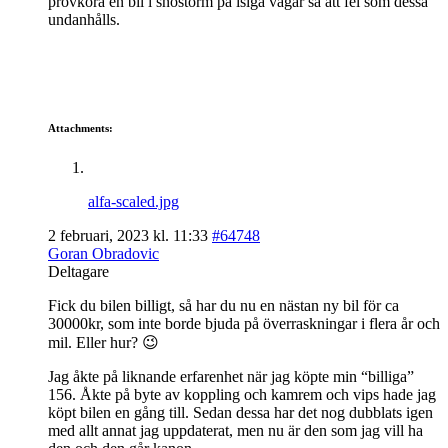
provköra en bil i snöstorm på isiga vägar så att fel som dessa
undanhålls.
Attachments:
alfa-scaled.jpg
2 februari, 2023 kl. 11:33
#64748
Goran Obradovic
Deltagare
Fick du bilen billigt, så har du nu en nästan ny bil för ca
30000kr, som inte borde bjuda på överraskningar i flera år och
mil. Eller hur? 😉
Jag åkte på liknande erfarenhet när jag köpte min “billiga”
156. Åkte på byte av koppling och kamrem och vips hade jag
köpt bilen en gång till. Sedan dessa har det nog dubblats igen
med allt annat jag uppdaterat, men nu är den som jag vill ha