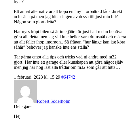
byta?
Ett annat alternativ är att köpa en “ny” förbättrad låda direkt
och sätta på men jag hittar ingen av dessa till just min bil?
Någon som gjort detta?
Har nyss köpt bilen så är inte jätte förtjust i att redan behöva
göra allt detta men jag vill inte heller vara dumsnål och riskera
att allt faller ihop imorgon.. Så frågan “hur länge kan jag köra
såhär” behöver jag kanske inte ens ställa?
Tar gärna emot alla tips och tricks vad ni andra med m32
gjort! Har inte ett garage eller kunskapen att göra något själv
men jag har nog läst alla trådar om m32 som går att hitta…
1 februari, 2023 kl. 15:29
#64742
Robert Söderholm
Deltagare
Hej,