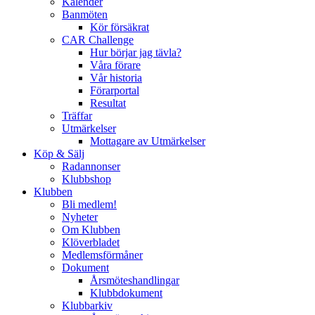
Kalender
Banmöten
Kör försäkrat
CAR Challenge
Hur börjar jag tävla?
Våra förare
Vår historia
Förarportal
Resultat
Träffar
Utmärkelser
Mottagare av Utmärkelser
Köp & Sälj
Radannonser
Klubbshop
Klubben
Bli medlem!
Nyheter
Om Klubben
Klöverbladet
Medlemsförmåner
Dokument
Årsmöteshandlingar
Klubbdokument
Klubbarkiv