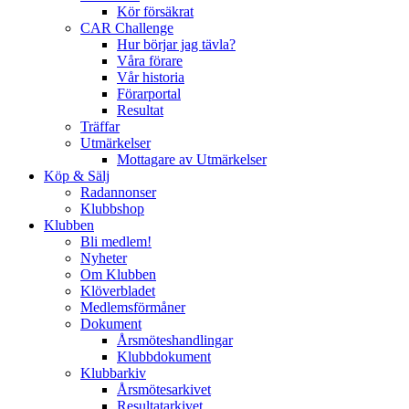
Kör försäkrat
CAR Challenge
Hur börjar jag tävla?
Våra förare
Vår historia
Förarportal
Resultat
Träffar
Utmärkelser
Mottagare av Utmärkelser
Köp & Sälj
Radannonser
Klubbshop
Klubben
Bli medlem!
Nyheter
Om Klubben
Klöverbladet
Medlemsförmåner
Dokument
Årsmöteshandlingar
Klubbdokument
Klubbarkiv
Årsmötesarkivet
Resultatarkivet