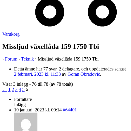
Varukorg
Missljud växellåda 159 1750 Tbi
›
Forum
›
Teknik
›
Missljud växellåda 159 1750 Tbi
Detta ämne har 77 svar, 2 deltagare, och uppdaterades senast
2 februari, 2023 kl. 11:33
av
Goran Obradovic
.
Visar 3 inlägg - 76 till 78 (av 78 totalt)
←
1
2
3
4
5
6
Författare
Inlägg
10 januari, 2023 kl. 09:14
#64401