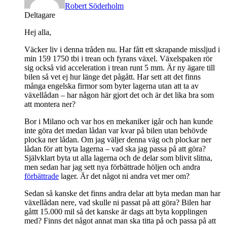
Robert Söderholm
Deltagare
Hej alla,
Väcker liv i denna tråden nu. Har fått ett skrapande missljud i
min 159 1750 tbi i trean och fyrans växel. Växelspaken rör
sig också vid acceleration i trean runt 5 mm. Är ny ägare till
bilen så vet ej hur länge det pågått. Har sett att det finns
många engelska firmor som byter lagerna utan att ta av
växellådan – har någon här gjort det och är det lika bra som
att montera ner?
Bor i Milano och var hos en mekaniker igår och han kunde
inte göra det medan lådan var kvar på bilen utan behövde
plocka ner lådan. Om jag väljer denna väg och plockar ner
lådan för att byta lagerna – vad ska jag passa på att göra?
Självklart byta ut alla lagerna och de delar som blivit slitna,
men sedan har jag sett nya förbättrade höljen och andra
förbättrade
lager. Är det något ni andra vet mer om?
Sedan så kanske det finns andra delar att byta medan man har
växellådan nere, vad skulle ni passat på att göra? Bilen har
gåttt 15.000 mil så det kanske är dags att byta kopplingen
med? Finns det något annat man ska titta på och passa på att