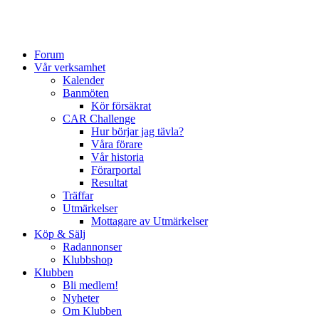
Forum
Vår verksamhet
Kalender
Banmöten
Kör försäkrat
CAR Challenge
Hur börjar jag tävla?
Våra förare
Vår historia
Förarportal
Resultat
Träffar
Utmärkelser
Mottagare av Utmärkelser
Köp & Sälj
Radannonser
Klubbshop
Klubben
Bli medlem!
Nyheter
Om Klubben